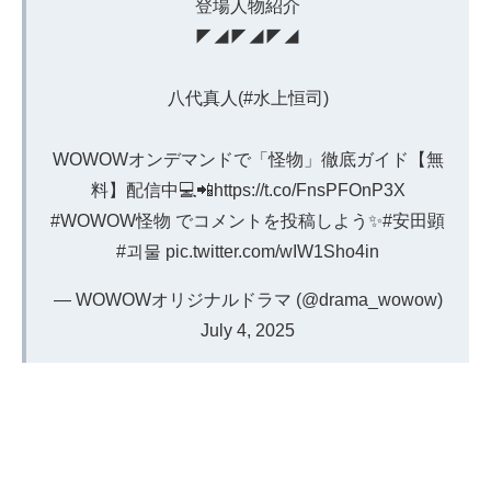
登場人物紹介
◤◢◤◢◤◢
八代真人(
#水上恒司
)
WOWOWオンデマンドで「怪物」徹底ガイド【無
料】配信中💻📲
https://t.co/FnsPFOnP3X
#WOWOW怪物
でコメントを投稿しよう✨
#安田顕
#괴물
pic.twitter.com/wIW1Sho4in
— WOWOWオリジナルドラマ (@drama_wowow)
July 4, 2025