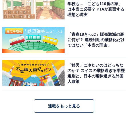
学校も…「こども110番の家」
は本当に必要？ PTAが直面する
理想と現実
「青春18きっぷ」販売激減の裏
に何が？ 連続利用の厳格化だけ
ではない「本当の理由」
「移民」に冷たいのはどっちな
のか？ スイスの厳格過ぎる学歴
選別と、日本の曖昧過ぎる外国
人政策
連載をもっと見る