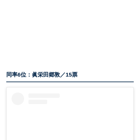
同率6位：眞栄田郷敦／15票