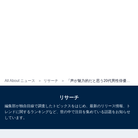
All About ニュース
リサーチ
「声が魅力的だと思う20代男性俳優」ランキング！ Snow Man「目黒蓮」を僅差で抑えた1位は？
リサーチ
編集部が独自目線で調査したトピックスをはじめ、最新のリリース情報、ト
レンドに関するランキングなど、世の中で注目を集めている話題をお知らせ
しています。