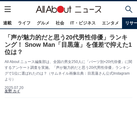
連載
ライフ
グルメ
社会
IT・ビジネス
エンタメ
リサ
「声が魅力的だと思う20代男性俳優」ランキ
ング！ Snow Man「目黒蓮」を僅差で抑えた1
位は？
All About ニュース編集部は、全国の男女250人に「パーツ別×20代俳優」に関
するアンケート調査を実施。「声が魅力的だと思う20代男性俳優」ランキン
グで1位に選ばれたのは？（サムネイル画像出典：目黒蓮さん公式Instagram
より）
2025.07.20
友野 カイ