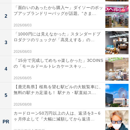
「面白いのあったから購入〜」ダイソーのポッ
プアップランドリーバッグが話題。“さま...
2
2026/08/03
「1000円には見えなかった」スタンダードプ
ロダクツのリュックが「高見えする」の...
3
2026/08/03
「15分で完成してめちゃ楽しかった」3COINS
の「モールドールトレカケースキッ...
4
2026/08/05
【鹿児島県】桜島を望む駅ビルの大観覧車に、
無料の駅ナカ足湯も！ 駅ナカ・駅直結ス...
5
2026/08/08
カードローン50万円以上の人は、返済を3～6
ヶ月停止して『大幅に減額してから返済...
PR