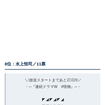
8位：水上恒司／11票
＼\放送スタートまであと2⃣日‼️/／
・─『連続ドラマW
#怪物
』─・
◤◢◤◢◤◢