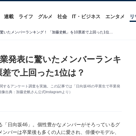
連載
ライフ
グルメ
社会
IT・ビジネス
エンタメ
リ
「日向坂46」の卒業生で卒業発表に驚いたメンバーランキング！ 「加藤史帆」を10票差で上回った1位は？
卒業発表に驚いたメンバーランキ
票差で上回った1位は？
ー」に関するアンケート調査を実施。この記事では「日向坂46の卒業生で卒業発
典：加藤史帆さん公式Instagramより）
る「日向坂46」。個性豊かなメンバーがそろっているグ
メンバーは卒業後も多くの人に愛され、俳優やモデル、