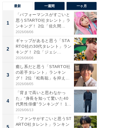
最新
一週間
一ヶ月
「パフォーマンスがすごいと
「癒し系
思うSTARTO社タレント」ラ
タレント
1
1
ンキング！ 2位「佐久間...
「井ノ原
2026/08/06
2026/08/0
ギャップがあると思う「STA
癒し系だ
RTO社の30代タレント」ラン
の若手
2
2
キング！ 2位「ジェシ...
グ！ 2
2026/08/06
2026/08/0
癒し系だと思う「STARTO社
ギャップ
の若手タレント」ランキン
RTO社
3
3
グ！ 2位「松島聡」を抑え...
キング！
2026/08/05
2026/08/0
「背まで高いと思わなかっ
「世界で
た」“身長を知って驚いた40
ARTO
4
4
代男性俳優”ランキング！ 1...
グ！ 2
2026/06/13
2026/08/0
「ファンサがすごいと思うST
身長を知
ARTO社タレント」ランキン
性俳優」
5
5