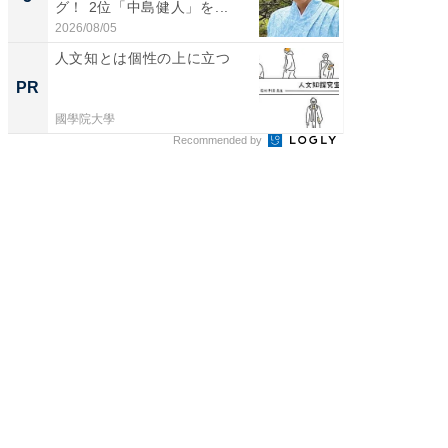
グ！ 2位「中島健人」を...
「鈴木
倒...
2026/08/05
2026/08/0
人文知とは個性の上に立つ
トップ
談を語
PR
PR
國學院大學
SAPIX Y
Recommended by