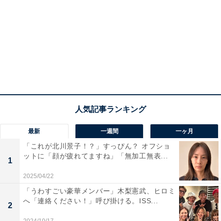
最新
一週間
一ヶ月
「これが北川景子！？」すっぴん？ オフショ
ットに「顔が疲れてますね」「無加工無表...
1
2025/04/22
「うわすごい豪華メンバー」木梨憲武、ヒロミ
へ「連絡ください！」呼び掛ける。ISS...
2