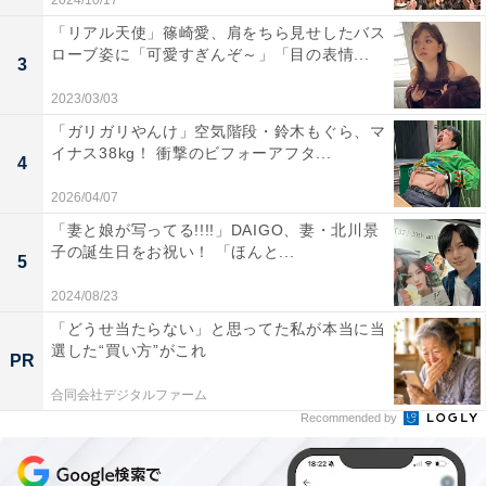
2024/10/17
「リアル天使」篠崎愛、肩をちら見せしたバス
ローブ姿に「可愛すぎんぞ～」「目の表情...
3
2023/03/03
「ガリガリやんけ」空気階段・鈴木もぐら、マ
イナス38kg！ 衝撃のビフォーアフタ...
4
2026/04/07
「妻と娘が写ってる!!!!」DAIGO、妻・北川景
子の誕生日をお祝い！ 「ほんと...
5
2024/08/23
「どうせ当たらない」と思ってた私が本当に当
選した“買い方”がこれ
PR
合同会社デジタルファーム
Recommended by