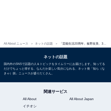
All About ニュース
ネットの話題
「芸能生活20周年」板野友美、34歳になった圧巻スタイルを披露「これからも私らしく、進みます」
ネットの話題
国内外のSNSで話題の人＆トピックをタイムリーにお届けします。知ってる
だけでちょっと得する、なんだか楽しい気分になれる、ネット発「知ら（な
きゃ）損」ニュースが盛りだくさん。
関連サービス
All About
All About Japan
イチオシ