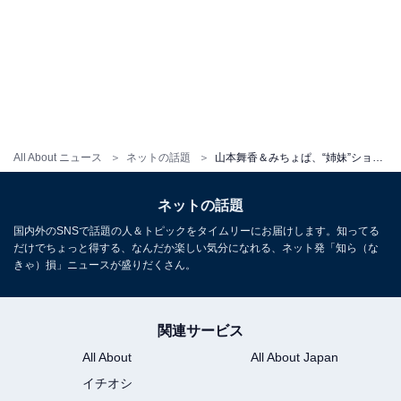
All About ニュース
ネットの話題
山本舞香＆みちょぱ、“姉妹”ショット公開「焼けた肌と色白肌でオセロかよ笑」「ギャルすぎ！」
ネットの話題
国内外のSNSで話題の人＆トピックをタイムリーにお届けします。知ってる
だけでちょっと得する、なんだか楽しい気分になれる、ネット発「知ら（な
きゃ）損」ニュースが盛りだくさん。
関連サービス
All About
All About Japan
イチオシ