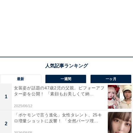
最新
一週間
一ヶ月
女装姿が話題の47歳2児の父親、ビフォーアフ
ター姿を公開！ 「素顔もお美しくて納...
1
2025/06/12
「ポケモンで言う進化」女性タレント、25キ
ロ増量ショットに反響！ 「全然パーツ埋...
2