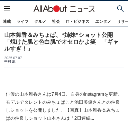
連載
ライフ
グルメ
社会
IT・ビジネス
エンタメ
リサ
山本舞香＆みちょぱ、“姉妹”ショット公開
「焼けた肌と色白肌でオセロかよ笑」「ギャ
ルすぎ！」
2025.07.07
中村 凪
俳優の山本舞香さんは7月4日、自身のInstagramを更新。
モデルでタレントのみちょぱこと池田美優さんとの仲良
しショットを公開しました。【写真】山本舞香＆みちょ
ぱの仲良しショット山本さんは「2日連続...