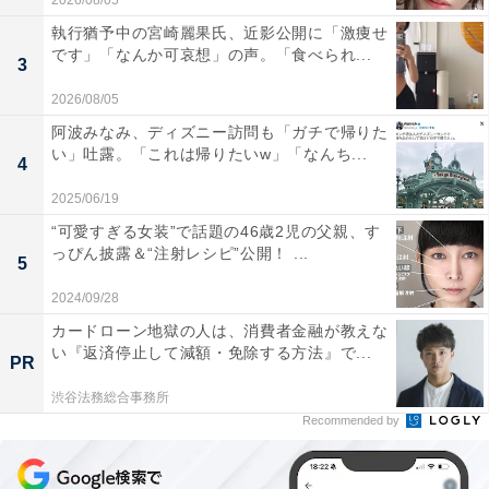
2026/08/05
執行猶予中の宮崎麗果氏、近影公開に「激痩せ
です」「なんか可哀想」の声。「食べられ...
3
2026/08/05
阿波みなみ、ディズニー訪問も「ガチで帰りた
い」吐露。「これは帰りたいw」「なんち...
4
2025/06/19
“可愛すぎる女装”で話題の46歳2児の父親、す
っぴん披露＆“注射レシピ”公開！ ...
5
2024/09/28
カードローン地獄の人は、消費者金融が教えな
い『返済停止して減額・免除する方法』で...
PR
渋谷法務総合事務所
Recommended by