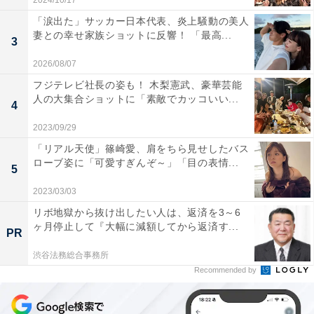
2024/10/17
「涙出た」サッカー日本代表、炎上騒動の美人
妻との幸せ家族ショットに反響！ 「最高...
3
2026/08/07
フジテレビ社長の姿も！ 木梨憲武、豪華芸能
人の大集合ショットに「素敵でカッコいい...
4
2023/09/29
「リアル天使」篠崎愛、肩をちら見せしたバス
ローブ姿に「可愛すぎんぞ～」「目の表情...
5
2023/03/03
リボ地獄から抜け出したい人は、返済を3～6
ヶ月停止して『大幅に減額してから返済す...
PR
渋谷法務総合事務所
Recommended by