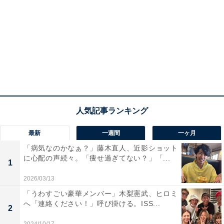
最新
一週間
一ヶ月
「病気なのかなぁ？」藤木直人、近影ショット
に心配の声続々。「痩せ過ぎてない？」「...
1
2026/03/13
「うわすごい豪華メンバー」木梨憲武、ヒロミ
へ「連絡ください！」呼び掛ける。ISS...
2