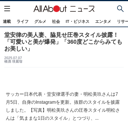
連載
ライフ
グルメ
社会
IT・ビジネス
エンタメ
リサ
堂安律の美人妻、脇見せ圧巻スタイル披露！
「可愛いと美が爆発」「360度どこからみても
お美しい」
2025.07.07
橋酒 瑛麗瑠
サッカー日本代表・堂安律選手の妻・明松美玖さんは7
月5日、自身のInstagramを更新。抜群のスタイルを披露
しました。【写真】明松美玖さんの圧巻スタイル明松さ
んは「気ままな1日のスタイル」とつづり、...