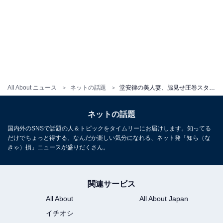
All About ニュース
ネットの話題
堂安律の美人妻、脇見せ圧巻スタイル披露！ 「可愛いと美が爆発」「360度どこからみてもお美しい」
ネットの話題
国内外のSNSで話題の人＆トピックをタイムリーにお届けします。知ってる
だけでちょっと得する、なんだか楽しい気分になれる、ネット発「知ら（な
きゃ）損」ニュースが盛りだくさん。
関連サービス
All About
All About Japan
イチオシ