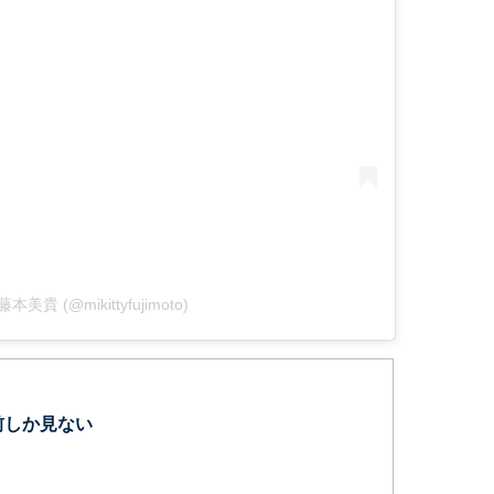
y 藤本美貴 (@mikittyfujimoto)
前しか見ない