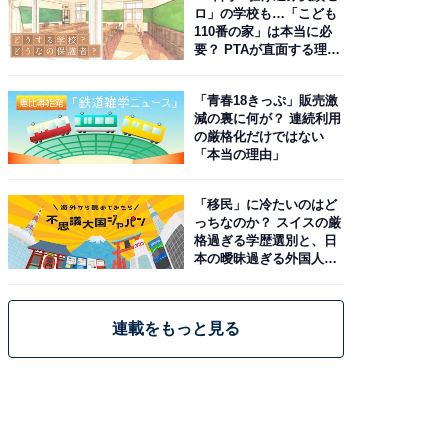
ロ」の学校も…「こども
110番の家」は本当に必
要？ PTAが直面する理想
と現実
「青春18きっぷ」販売激
減の裏に何が？ 連続利用
の厳格化だけではない
「本当の理由」
「移民」に冷たいのはど
っちなのか？ スイスの厳
格過ぎる学歴選別と、日
本の曖昧過ぎる外国人政
策
連載をもっと見る