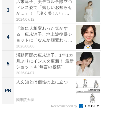
広末涼子、美デコルテ際立つ
「脚が
ドレス姿で「嬉しいお知らせ
横川尚
3
3
が…」！ 「凄く美しい」
ムキな姿
「透...
刃...
2024/07/12
2026/08/0
「急に人相変わった気がす
「2人と
る」広末涼子、地上波復帰シ
團十郎
4
4
ョットに「なんか顔変わっ
「後ろ
た」の...
「...
2026/08/06
2026/08/0
活動再開の広末涼子、1年1カ
「脳がバ
月ぶりにインスタ更新！ 最新
装姿が話
5
5
ショット＆“無言の投稿”...
のお父さ
2026/04/07
2026/08/0
人文知とは個性の上に立つ
人文知
PR
PR
國學院大學
國學院大
Recommended by