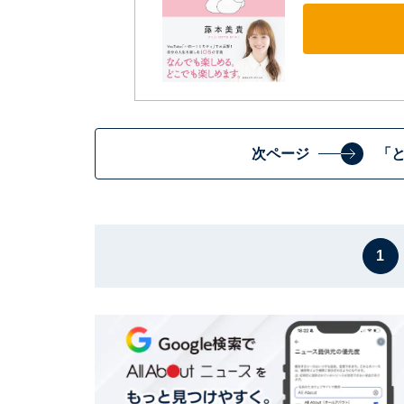
次ページ
「
1