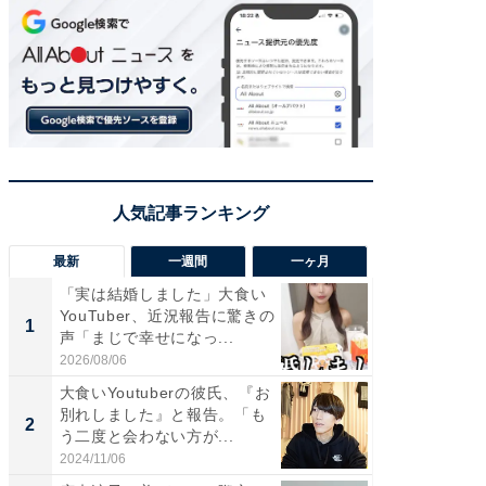
最新
一週間
一ヶ月
「実は結婚しました」大食い
「さす
YouTuber、近況報告に驚きの
は」高
1
1
声「まじで幸せになっ...
災地を
「カ...
2026/08/06
2026/08/0
大食いYoutuberの彼氏、『お
「女の
別れしました』と報告。「も
介、バ
2
2
う二度と会わない方が...
らのプレ
愛...
2024/11/06
2026/08/0