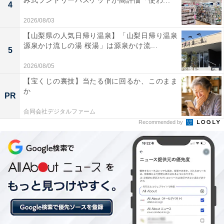
み式ランドリーバスケットが高評価「使わ...
4
2026/08/03
【山梨県の人気日帰り温泉】「山梨日帰り温泉
源泉かけ流しの湯 桜湯」は源泉かけ流...
5
2026/08/05
HiKOKI(ハイコーキ) 18V 充電式 集じん機 RP18DA 乾湿
【宝くじの裏技】当たる側に回るか、このまま
両用 蓄電池・充電機別売 RP18DA(NN)
か
PR
Amazonで見る
合同会社デジタルファーム
Recommended by
ハイコーキ「RA18DA」