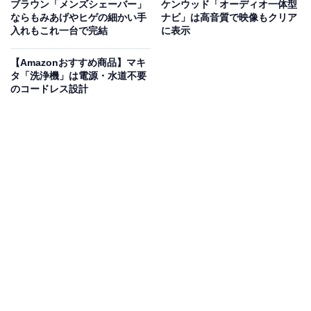
けて使える画期的なポータブル冷蔵庫です。
冷凍・冷
ブラウン「メンズシェーバー」
ケンウッド「オーディオ一体型
ならもみあげやヒゲの細かい手
ナビ」は高音質で映像もクリア
蔵・保温を同時に使い分けられる「3部屋モード」
に対
入れもこれ一台で完結
に表示
応し、食材やドリンクをベストな温度で管理可能！ 隣り
合う部屋同士で最大60℃の温度差をつけられるので、シ
【Amazonおすすめ商品】マキ
タ「洗浄機」は電源・水道不要
ーンに合わせた柔軟な運用ができます。
のコードレス設計
さらに、マルチボルトバッテリ、ACアダプタ、自動車の
シガーソケットからも給電できるので、キャンプや車中
泊などアウトドアでも大活躍！ USB-C端子による
最大
20Wの急速充電や12V出力
ソケットでの車載機器利用な
ど、サブ電源としての使い道も広がります。
ユーザーからは「容量がたっぷりで助かる」「3部屋同
時利用が便利！」という声があがっています。アウトド
アをもっと快適に楽しみたい人は、購入を検討してみて
もよいかもしれません。