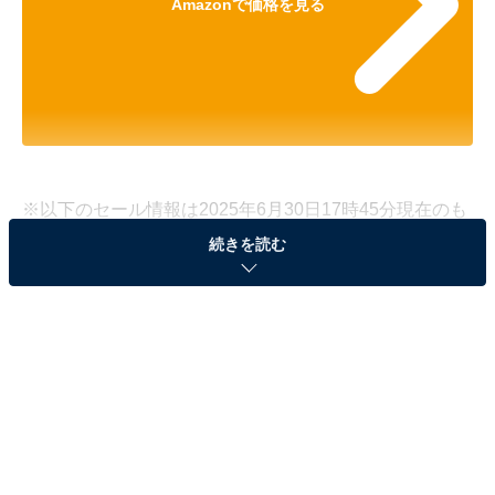
Amazonで価格を見る
※以下のセール情報は2025年6月30日17時45分現在のも
のです。値段の変更、売り切れの場合もあります。
続きを読む
※本記事で紹介している商品の購入やサービスの利用により、売上の一部が
オールアバウトに還元されることがあります。
ハイコーキの「コードレス冷温庫」が6％オフで登
場！