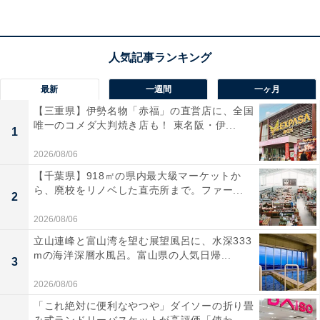
最新
一週間
一ヶ月
【三重県】伊勢名物「赤福」の直営店に、全国
唯一のコメダ大判焼き店も！ 東名阪・伊...
1
2026/08/06
【千葉県】918㎡の県内最大級マーケットか
ら、廃校をリノベした直売所まで。ファー...
2
2026/08/06
立山連峰と富山湾を望む展望風呂に、水深333
【あわせて買いたい】ハイコーキの人気商品5選
mの海洋深層水風呂。富山県の人気日帰...
3
2026/08/06
ハイコーキ「RP18DA」
「これ絶対に便利なやつや」ダイソーの折り畳