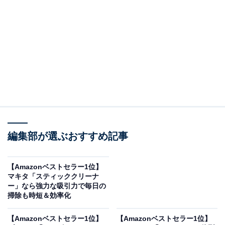
HiKOKI(ハイコーキ) 14.4/18V コードレス ポータブル 冷
温庫 UL18DE 36L 大容量 3部屋モード対応 -18℃~60℃ 17
段階温度設定 USB-A USB-C DC12V端子搭載 ACアダプタ
車載用DCコード付き サンドベージュ UL18DE 標準付属大
容量蓄電池1個 +1個付き(合計2個)セット
Amazonで見る
編集部が選ぶおすすめ記事
ハイコーキのコードレス冷温庫「UL18DE」は現在6％オ
フの特別価格・税込9万9668円で購入することが可能で
【Amazonベストセラー1位】
す。
マキタ「スティッククリーナ
ー」なら強力な吸引力で毎日の
この商品のおすすめポイントは？
掃除も時短＆効率化
36Lの大容量
ながら、左8L・中央8L・右15Lの3部屋に分
【Amazonベストセラー1位】
【Amazonベストセラー1位】