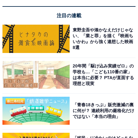
HiKOKI(ハイコーキ) 18V エアダスター 小型 軽量 高風速
注目の連載
122m/sc RA18DA 無段階風速調整機能付き 蓄電池・充電
器別売り 充電式 エアブローガン エアダスターガン
RA18DA (NN)
東野圭吾や湊かなえだけじゃな
い、「業と罪」を描く『映画ち
Amazonで見る
いかわ』から強く連想した映画
8選
ハイコーキ「CR18DA」
20年間「駆け込み実績ゼロ」の
学校も…「こども110番の家」
は本当に必要？ PTAが直面する
理想と現実
HiKOKI(ハイコーキ) 18V セーバーソー レシプロソー
「青春18きっぷ」販売激減の裏
CR18DA バッテリー・充電器・ケース別売り
に何が？ 連続利用の厳格化だけ
CR18DA(NN)【木材・金属切断 DIY 枝打ち 粗大ゴミ解
ではない「本当の理由」
体】
Amazonで見る
「移民」に冷たいのはどっちな