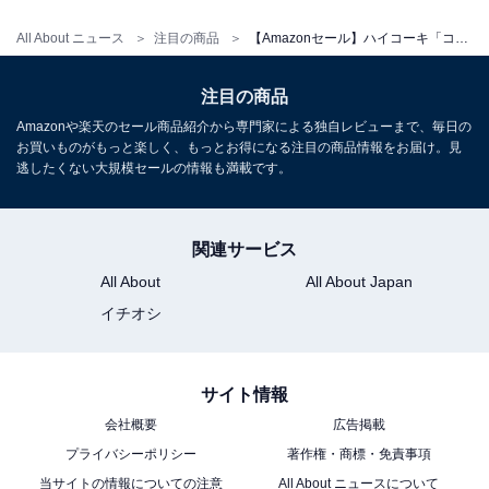
All About ニュース
注目の商品
【Amazonセール】ハイコーキ「コードレス冷温庫」が特別価格で登場中
注目の商品
Amazonや楽天のセール商品紹介から専門家による独自レビューまで、毎日の
【Amazon.co.jp限定】HiKOKI(ハイコーキ) 18V充電式ク
お買いものがもっと楽しく、もっとお得になる注目の商品情報をお届け。見
リーナー R18DC(S)(MAB) + クリーナースタンド セット
逃したくない大規模セールの情報も満載です。
Amazonで見る
関連サービス
All About
All About Japan
イチオシ
サイト情報
会社概要
広告掲載
プライバシーポリシー
著作権・商標・免責事項
当サイトの情報についての注意
All About ニュースについて