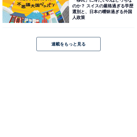
のか？ スイスの厳格過ぎる学歴
選別と、日本の曖昧過ぎる外国
ハイコーキ「RB18DC」
人政策
連載をもっと見る
HiKOKI(ハイコーキ) 14.4V 18V 兼用 充電式 ブロワ 大風
量 低振動 風量3段切替+無段変速スイッチ 蓄電池・充電器
別売り RB18DC(NN) グリーン|ブラック
Amazonで見る
ハイコーキ「R18DC」