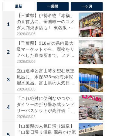
最新
一週間
一ヶ月
【三重県】伊勢名物「赤福」
【兵庫
の直営店に、全国唯一のコメ
ーメン
1
1
ダ大判焼き店も！ 東名阪・
再現した
伊...
道...
2026/08/06
2026/08/0
【千葉県】918㎡の県内最大
【三重
級マーケットから、廃校をリ
「鈴鹿天
2
2
ノベした直売所まで。ファ
は100
ー...
2026/08/06
2026/08/0
立山連峰と富山湾を望む展望
「ミニオ
風呂に、水深333mの海洋深
ッグ！ 
3
3
層水風呂。富山県の人気日
ど、夏限
帰...
2026/08/06
2026/08/0
「これ絶対に便利なやつや」
【埼玉
ダイソーの折り畳み式ランド
「行田天
4
4
リーバスケットが高評価「使
は和の
わ...
が...
2026/08/03
2026/08/0
【山梨県の人気日帰り温泉】
【石川
「山梨日帰り温泉 源泉かけ流
湯】「天
5
5