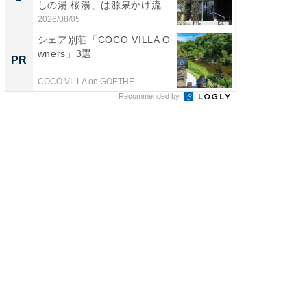
しの湯 桜湯」は源泉かけ流...
賀ゆめ
お...
2026/08/05
2026/08/0
シェア別荘「COCO VILLA O
シェア別荘
wners」3選
wners
PR
PR
COCO VILLA on GOETHE
COCO VIL
Recommended by