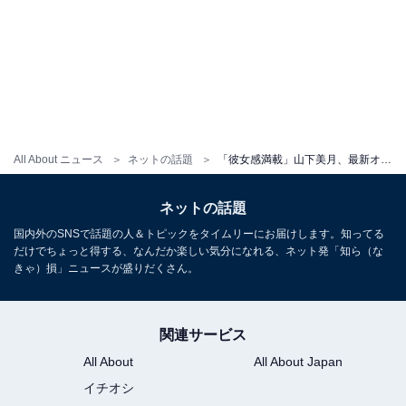
All About ニュース
ネットの話題
「彼女感満載」山下美月、最新オフショットにネット上で称賛の声！ 「ショート似合い過ぎる」「ビジュ神」
ネットの話題
国内外のSNSで話題の人＆トピックをタイムリーにお届けします。知ってる
だけでちょっと得する、なんだか楽しい気分になれる、ネット発「知ら（な
きゃ）損」ニュースが盛りだくさん。
関連サービス
All About
All About Japan
イチオシ