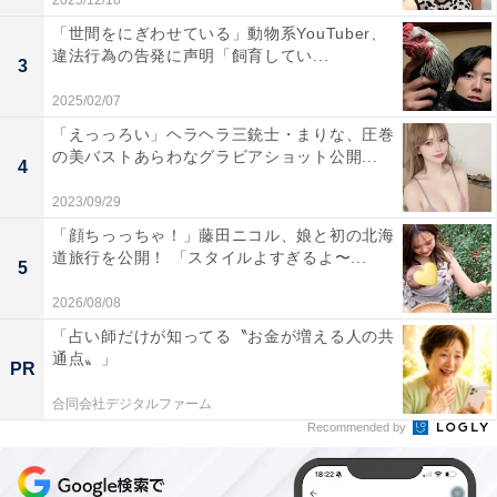
2025/12/18
「世間をにぎわせている」動物系YouTuber、
違法行為の告発に声明「飼育してい...
3
2025/02/07
「えっっろい」ヘラヘラ三銃士・まりな、圧巻
の美バストあらわなグラビアショット公開...
4
2023/09/29
「顔ちっっちゃ！」藤田ニコル、娘と初の北海
道旅行を公開！ 「スタイルよすぎるよ〜...
5
2026/08/08
「占い師だけが知ってる〝お金が増える人の共
通点〟」
PR
合同会社デジタルファーム
Recommended by