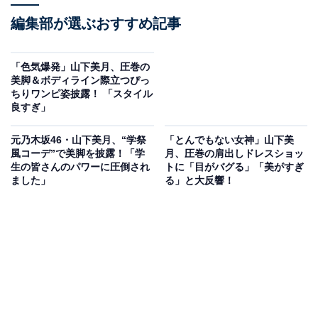
編集部が選ぶおすすめ記事
「色気爆発」山下美月、圧巻の
美脚＆ボディライン際立つぴっ
ちりワンピ姿披露！ 「スタイル
良すぎ」
元乃木坂46・山下美月、“学祭
「とんでもない女神」山下美
風コーデ”で美脚を披露！「学
月、圧巻の肩出しドレスショッ
生の皆さんのパワーに圧倒され
トに「目がバグる」「美がすぎ
ました」
る」と大反響！