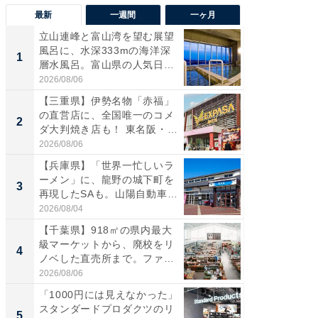
最新
一週間
一ヶ月
立山連峰と富山湾を望む展望
【兵庫
風呂に、水深333mの海洋深
ーメン
1
1
層水風呂。富山県の人気日
再現した
帰...
道...
2026/08/06
2026/08/0
【三重県】伊勢名物「赤福」
【三重
の直営店に、全国唯一のコメ
「鈴鹿天
2
2
ダ大判焼き店も！ 東名阪・
は100
伊...
2026/08/06
2026/08/0
【兵庫県】「世界一忙しいラ
ステラ
ーメン」に、龍野の城下町を
詰め放題
3
3
再現したSAも。山陽自動車
00円で「
道...
2026/08/04
2026/08/0
【千葉県】918㎡の県内最大
「ミニオ
級マーケットから、廃校をリ
ッグ！ 
4
4
ノベした直売所まで。ファ
ど、夏限
ー...
2026/08/06
2026/08/0
「1000円には見えなかった」
【埼玉
スタンダードプロダクツのリ
「行田天
5
5