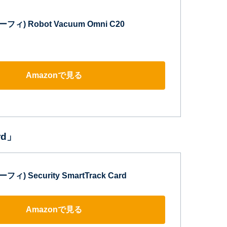
ユーフィ) Robot Vacuum Omni C20
Amazonで見る
ard」
ーフィ) Security SmartTrack Card
Amazonで見る