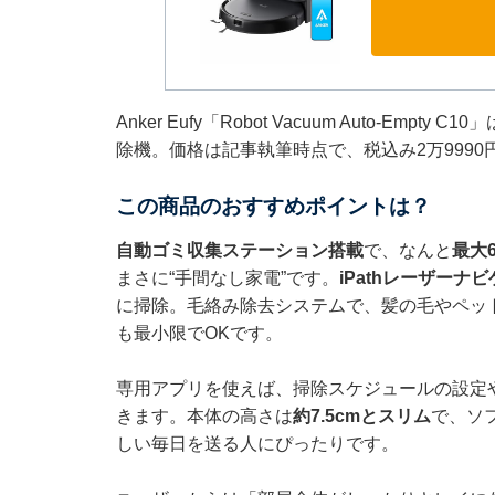
Anker Eufy「Robot Vacuum Auto-Em
除機。価格は記事執筆時点で、税込み2万9990
この商品のおすすめポイントは？
自動ゴミ収集ステーション搭載
で、なんと
最大
まさに“手間なし家電”です。
iPathレーザー
に掃除。毛絡み除去システムで、髪の毛やペッ
も最小限でOKです。
専用アプリを使えば、掃除スケジュールの設定
きます。本体の高さは
約7.5cmとスリム
で、ソ
しい毎日を送る人にぴったりです。