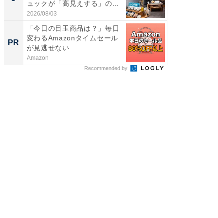
ュックが「高見えする」の...
は和の
が...
2026/08/03
2026/08/0
「今日の目玉商品は？」毎日
「え、
変わるAmazonタイムセール
の？」8
PR
PR
が見逃せない
場！Ama
Amazon
Amazon
Recommended by