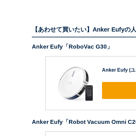
【あわせて買いたい】Anker Eufyの
Anker Eufy「‎RoboVac G30」
Anker Eufy 
Anker Eufy「‎Robot Vacuum Omni C