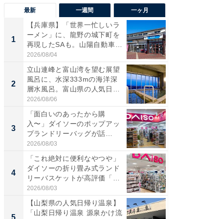
最新
一週間
一ヶ月
【兵庫県】「世界一忙しいラ
【兵庫
ーメン」に、龍野の城下町を
ーメン
1
1
再現したSAも。山陽自動車
再現した
道...
道...
2026/08/04
2026/08/0
立山連峰と富山湾を望む展望
【三重
風呂に、水深333mの海洋深
「鈴鹿天
2
2
層水風呂。富山県の人気日
は100
帰...
2026/08/06
2026/08/0
「面白いのあったから購
「ミニオ
入〜」ダイソーのポップアッ
ッグ！ 
3
3
プランドリーバッグが話
ど、夏限
題。“さま...
2026/08/03
2026/08/0
「これ絶対に便利なやつや」
【埼玉
ダイソーの折り畳み式ランド
「行田天
4
4
リーバスケットが高評価「使
は和の
わ...
が...
2026/08/03
2026/08/0
【山梨県の人気日帰り温泉】
【石川
「山梨日帰り温泉 源泉かけ流
湯】「天
5
5