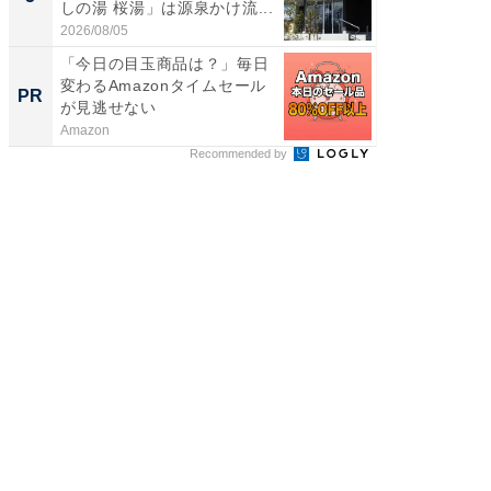
しの湯 桜湯」は源泉かけ流...
賀ゆめ
お...
2026/08/05
2026/08/0
「今日の目玉商品は？」毎日
事例か
変わるAmazonタイムセール
管理』
PR
PR
が見逃せない
Amazon
KeeperSec
Recommended by