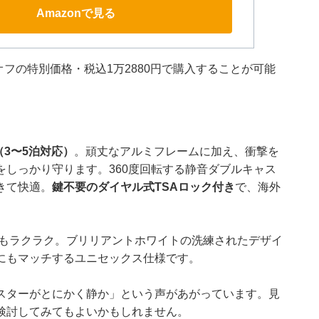
Amazonで見る
％オフの特別価格・税込1万2880円で購入することが可能
3〜5泊対応）
。頑丈なアルミフレームに加え、衝撃を
しっかり守ります。360度回転する静音ダブルキャス
きて快適。
鍵不要のダイヤル式TSAロック付き
で、海外
もラクラク。ブリリアントホワイトの洗練されたデザイ
にもマッチするユニセックス仕様です。
スターがとにかく静か」という声があがっています。見
検討してみてもよいかもしれません。