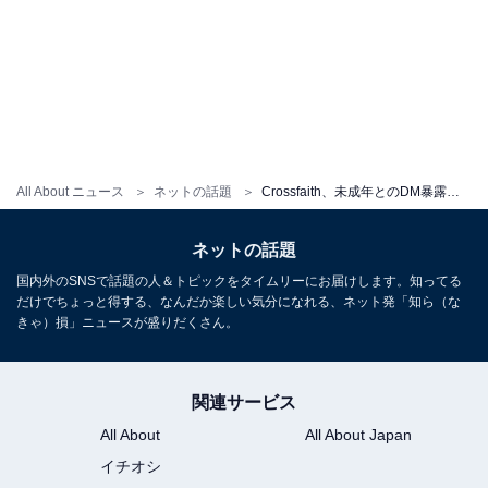
All About ニュース
ネットの話題
Crossfaith、未成年とのDM暴露されツアー中止に。「危機感なさすぎる」「日本が緩すぎるのかもしれない」
ネットの話題
国内外のSNSで話題の人＆トピックをタイムリーにお届けします。知ってる
だけでちょっと得する、なんだか楽しい気分になれる、ネット発「知ら（な
きゃ）損」ニュースが盛りだくさん。
関連サービス
All About
All About Japan
イチオシ