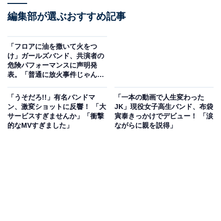
編集部が選ぶおすすめ記事
「フロアに油を撒いて火をつ
け」ガールズバンド、共演者の
危険パフォーマンスに声明発
表。「普通に放火事件じゃん」
「これは流石にやばい」
「うそだろ!!」有名バンドマ
「一本の動画で人生変わった
ン、激変ショットに反響！ 「大
JK」現役女子高生バンド、布袋
サービスすぎませんか」「衝撃
寅泰きっかけでデビュー！ 「涙
的なMVすぎました」
ながらに親を説得」