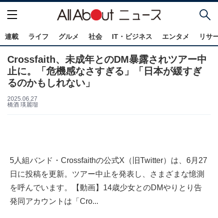
連載
ライフ
グルメ
社会
IT・ビジネス
エンタメ
リサ
Crossfaith、未成年とのDM暴露されツアー中
止に。「危機感なさすぎる」「日本が緩すぎ
るのかもしれない」
2025.06.27
橋酒 瑛麗瑠
5人組バンド・Crossfaithの公式X（旧Twitter）は、6月27
日に投稿を更新。ツアー中止を発表し、さまざまな憶測
を呼んでいます。【動画】14歳少女とのDMやりとり告
発同アカウントは「Cro...