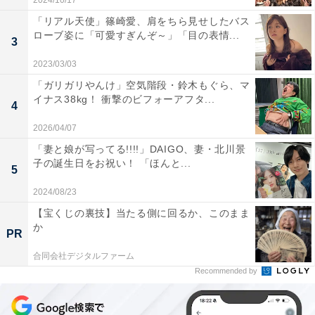
2024/10/17
「リアル天使」篠崎愛、肩をちら見せしたバス
ローブ姿に「可愛すぎんぞ～」「目の表情...
3
2023/03/03
「ガリガリやんけ」空気階段・鈴木もぐら、マ
イナス38kg！ 衝撃のビフォーアフタ...
4
2026/04/07
「妻と娘が写ってる!!!!」DAIGO、妻・北川景
子の誕生日をお祝い！ 「ほんと...
5
2024/08/23
【宝くじの裏技】当たる側に回るか、このまま
か
PR
合同会社デジタルファーム
Recommended by