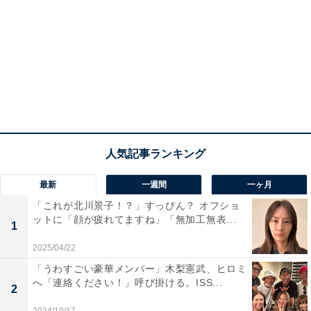
最新
一週間
一ヶ月
「これが北川景子！？」すっぴん？ オフショ
ットに「顔が疲れてますね」「無加工無表...
1
2025/04/22
「うわすごい豪華メンバー」木梨憲武、ヒロミ
へ「連絡ください！」呼び掛ける。ISS...
2