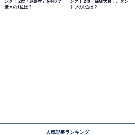
ング！ 2位「原嘉孝」を抑えた
ング！ 2位「篠塚大輝」、ダン
堂々の1位は？
トツの1位は？