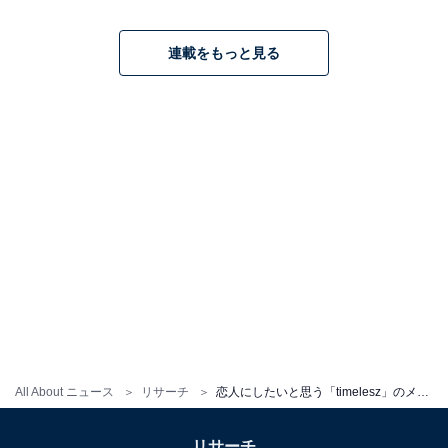
連載をもっと見る
All About ニュース
リサーチ
恋人にしたいと思う「timelesz」のメンバーランキング！ 2位「寺西拓人」を抑えた1位は？
リサーチ