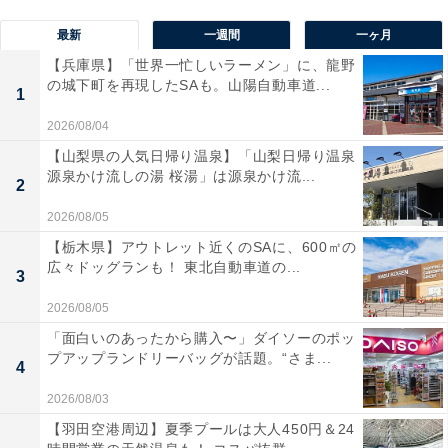
最新
一週間
一ヶ月
【兵庫県】「世界一忙しいラーメン」に、龍野
の城下町を再現したSAも。山陽自動車道...
1
2026/08/04
【山梨県の人気日帰り温泉】「山梨日帰り温泉
源泉かけ流しの湯 桜湯」は源泉かけ流...
2
2026/08/05
【栃木県】アウトレット近くのSAに、600㎡の
広々ドッグランも！ 東北自動車道の...
3
2026/08/05
「面白いのあったから購入〜」ダイソーのポッ
プアップランドリーバッグが話題。“さま...
4
2026/08/03
【羽田空港周辺】夏季プールは大人450円＆24