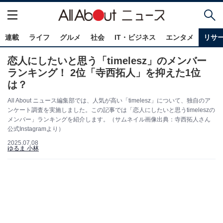
連載
ライフ
グルメ
社会
IT・ビジネス
エンタメ
リサ
恋人にしたいと思う「timelesz」のメンバー
ランキング！ 2位「寺西拓人」を抑えた1位
は？
All About ニュース編集部では、人気が高い「timelesz」について、独自のア
ンケート調査を実施しました。この記事では「恋人にしたいと思うtimeleszの
メンバー」ランキングを紹介します。（サムネイル画像出典：寺西拓人さん
公式Instagramより）
2025.07.08
ゆるま 小林