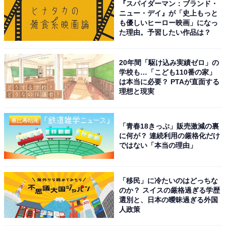
『スパイダーマン：ブランド・
ニュー・デイ』が「史上もっと
も優しいヒーロー映画」になっ
た理由。予習したい作品は？
20年間「駆け込み実績ゼロ」の
学校も…「こども110番の家」
は本当に必要？ PTAが直面する
理想と現実
「青春18きっぷ」販売激減の裏
に何が？ 連続利用の厳格化だけ
ではない「本当の理由」
「移民」に冷たいのはどっちな
のか？ スイスの厳格過ぎる学歴
選別と、日本の曖昧過ぎる外国
人政策