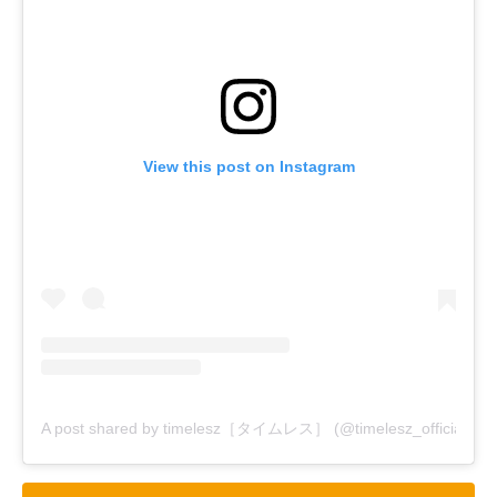
View this post on Instagram
A post shared by timelesz［タイムレス］ (@timelesz_official)