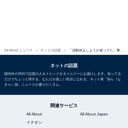
All About ニュース
ネットの話題
「活動休止しようか迷ってた」整形アイドル、体調不良から復活も「なんか声が疲れてるように聞こえる」の声
ネットの話題
国内外のSNSで話題の人＆トピックをタイムリーにお届けします。知ってる
だけでちょっと得する、なんだか楽しい気分になれる、ネット発「知ら（な
きゃ）損」ニュースが盛りだくさん。
関連サービス
All About
All About Japan
イチオシ