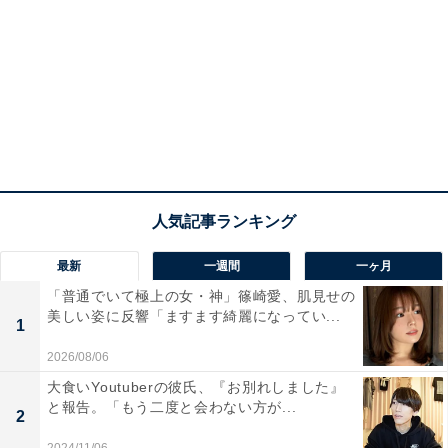
最新
一週間
一ヶ月
「普通でいて極上の女・神」篠崎愛、肌見せの
美しい姿に反響「ますます綺麗になってい...
1
2026/08/06
大食いYoutuberの彼氏、『お別れしました』
と報告。「もう二度と会わない方が...
2