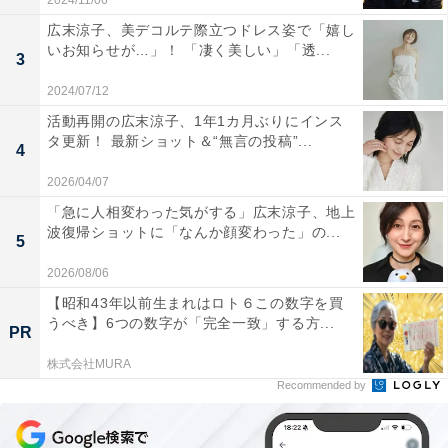
2024/11/06
広末涼子、美デコルテ際立つドレス姿で「嬉し
いお知らせが…」！ 「凄く美しい」「透...
3
2024/07/12
活動再開の広末涼子、1年1カ月ぶりにインス
タ更新！ 最新ショット＆“無言の投稿”...
4
2026/04/07
「急に人相変わった気がする」広末涼子、地上
波復帰ショットに「なんか顔変わった」の...
5
2026/08/06
【昭和43年以前生まれはロト６この数字を買
うべき】6つの数字が「完全一致」する方...
PR
株式会社MURA
Recommended by