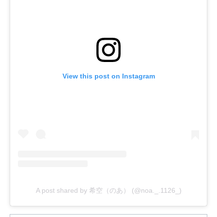
View this post on Instagram
A post shared by 希空（のあ） (@noa._.1126_)