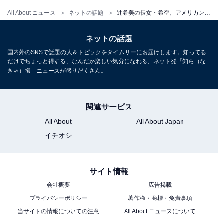
All About ニュース
ネットの話題
辻希美の長女・希空、アメリカンビレッジでのプライベートショットを公開！ 「沖縄さいこー！！！」
ネットの話題
国内外のSNSで話題の人＆トピックをタイムリーにお届けします。知ってる
だけでちょっと得する、なんだか楽しい気分になれる、ネット発「知ら（な
きゃ）損」ニュースが盛りだくさん。
関連サービス
All About
All About Japan
イチオシ
サイト情報
会社概要
広告掲載
プライバシーポリシー
著作権・商標・免責事項
当サイトの情報についての注意
All About ニュースについて