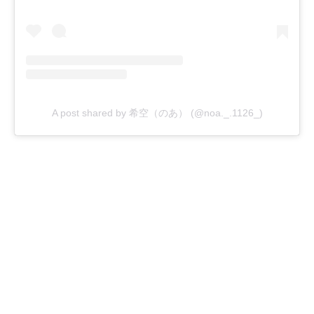
A post shared by 希空（のあ） (@noa._.1126_)