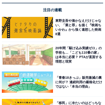
注目の連載
東野圭吾や湊かなえだけじゃな
い、「業と罪」を描く『映画ち
いかわ』から強く連想した映画
8選
20年間「駆け込み実績ゼロ」の
学校も…「こども110番の家」
は本当に必要？ PTAが直面する
理想と現実
「青春18きっぷ」販売激減の裏
に何が？ 連続利用の厳格化だけ
ではない「本当の理由」
「移民」に冷たいのはどっちな