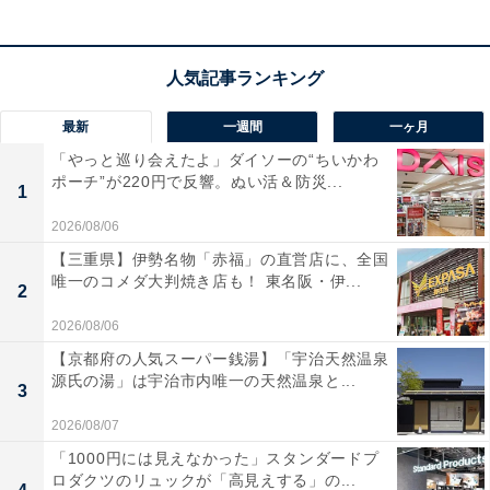
最新
一週間
一ヶ月
「やっと巡り会えたよ」ダイソーの“ちいかわ
ポーチ”が220円で反響。ぬい活＆防災...
1
2026/08/06
【三重県】伊勢名物「赤福」の直営店に、全国
唯一のコメダ大判焼き店も！ 東名阪・伊...
2
2026/08/06
【京都府の人気スーパー銭湯】「宇治天然温泉
源氏の湯」は宇治市内唯一の天然温泉と...
3
2026/08/07
「1000円には見えなかった」スタンダードプ
ロダクツのリュックが「高見えする」の...