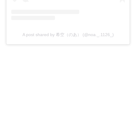
A post shared by 希空（のあ） (@noa._.1126_)