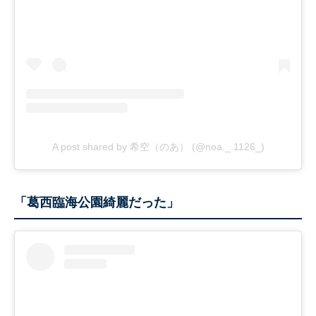
A post shared by 希空（のあ） (@noa._.1126_)
「葛西臨海公園綺麗だった」