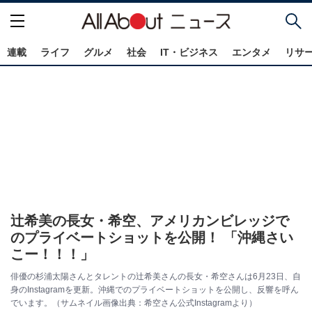
連載
ライフ
グルメ
社会
IT・ビジネス
エンタメ
リサ
辻希美の長女・希空、アメリカンビレッジで
のプライベートショットを公開！ 「沖縄さい
こー！！！」
俳優の杉浦太陽さんとタレントの辻希美さんの長女・希空さんは6月23日、自
身のInstagramを更新。沖縄でのプライベートショットを公開し、反響を呼ん
でいます。（サムネイル画像出典：希空さん公式Instagramより）