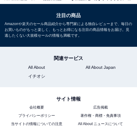
フィリップス「S5887/16」
注目の商品
Amazonや楽天のセール商品紹介から専門家による独自レビューまで、毎日の
お買いものがもっと楽しく、もっとお得になる注目の商品情報をお届け。見
逃したくない大規模セールの情報も満載です。
関連サービス
フィリップス 電動シェーバー 5000シリーズ ワンランク上
の快適な深剃り
All About
All About Japan
Amazonで見る
イチオシ
サイト情報
会社概要
広告掲載
プライバシーポリシー
著作権・商標・免責事項
当サイトの情報についての注意
All About ニュースについて