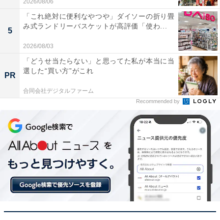
フィリップス「‎HX3651/23」
2026/08/06
「これ絶対に便利なやつや」ダイソーの折り畳
み式ランドリーバスケットが高評価「使わ...
5
2026/08/03
「どうせ当たらない」と思ってた私が本当に当
選した“買い方”がこれ
PR
合同会社デジタルファーム
フィリップス 電動歯ブラシ ソニッケアー やさしく磨ける
Recommended by
Amazonで見る
フィリップス「DLK2301Q」