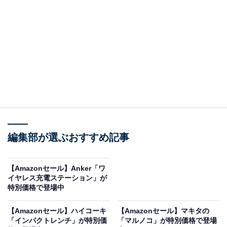
Philips(フィリップス) サウンドバー テレビ用 スピーカー
Soundbar Bluetooth5.3搭載 スマホ/ワイヤレス対応 音
楽/ゲーム/映画/ニュース USB対応/光デジタル/AUX接
続/HDMI ERC 対応 TAB4288
Amazonで見る
編集部が選ぶおすすめ記事
フィリップスのサウンドバー「TAB4288」は現在17％オ
フの特別価格・税込1万1500円で購入することが可能で
【Amazonセール】Anker「ワ
す。
イヤレス充電ステーション」が
特別価格で登場中
この商品のおすすめポイントは？
【Amazonセール】ハイコーキ
【Amazonセール】マキタの
「インパクトレンチ」が特別価
「マルノコ」が特別価格で登場
Bluetooth 5.3に加えて、HDMI ARC、光デジタル、