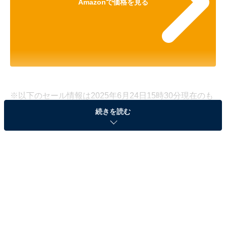
Amazonで価格を見る
※以下のセール情報は2025年6月24日15時30分現在のも
のです。値段の変更、売り切れの場合もあります。
続きを読む
※本記事で紹介している商品の購入やサービスの利用により、売上の一部が
オールアバウトに還元されることがあります。
フィリップスの「サウンドバー」が17％オフで登
場！