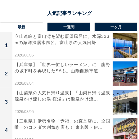
してみてもよいかもしれません。
最新
一週間
一ヶ月
立山連峰と富山湾を望む展望風呂に、水深333
mの海洋深層水風呂。富山県の人気日帰...
1
2026/08/06
【兵庫県】「世界一忙しいラーメン」に、龍野
の城下町を再現したSAも。山陽自動車道...
2
2026/08/04
【山梨県の人気日帰り温泉】「山梨日帰り温泉
源泉かけ流しの湯 桜湯」は源泉かけ流...
3
2026/08/05
【あわせて買いたい】フィリップスの人気商品5選
【三重県】伊勢名物「赤福」の直営店に、全国
唯一のコメダ大判焼き店も！ 東名阪・伊...
4