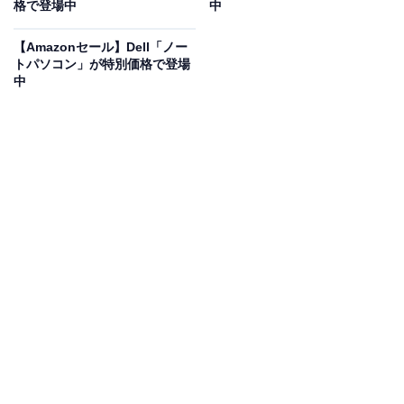
格で登場中
中
AUX、USBに対応
し、あらゆる機器とスムーズに連携。
最大出力60W
の大口径スピーカーとバーチャルサラウン
【Amazonセール】Dell「ノー
トパソコン」が特別価格で登場
ド技術により、映画や音楽はもちろん、ゲームプレイで
中
も圧巻の臨場感を実現します。
EQは映画・音楽・スタジアム・音声の4モード搭載
で、
シーンに合わせてベストな音質に自動調整。さらに、ク
リアボイス機能により人の声がよりハッキリと聞こえる
ので、ニュースやドラマも快適に楽しめます。全長
110cmのスリム設計はテレビ下にも壁掛けにもピッタリ
で、省スペースでも大活躍！ 365日保証付きで、初めて
のサウンドバーにも安心して選べる一台です。
ユーザーからは「音の迫力が段違い」「セリフがしっか
り聞こえる」という声があがっています。初めてサウン
ドバーをお求めの人や、コスパ重視の人は、購入を検討