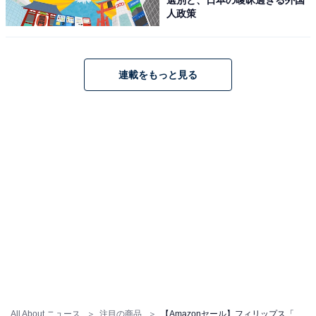
ー) 241E1D/11
人政策
Amazonで見る
連載をもっと見る
フィリップス「HX6809/71」
フィリップス 電動歯ブラシ ソニッケアー プロテクトクリ
ーン やさしく磨ける
Amazonで見る
All About ニュース
注目の商品
【Amazonセール】フィリップス「サウンドバー」が特別価格で登場中