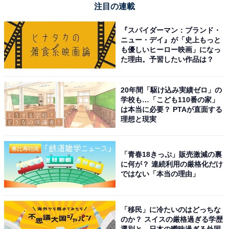
注目の連載
Philips (フィリップス) 車載スマホホルダー マグネット
『スパイダーマン：ブランド・
magsafeホルダー 15W急速充電 携帯ホルダー 自由調整
ニュー・デイ』が「史上もっと
超強力吸着 片手操作 車用ホルダー 3M粘着テープ 繰り返
も優しいヒーロー映画」になっ
し利用可能 カー用品 全機種対応 DLK2301Q
た理由。予習したい作品は？
Amazonで見る
20年間「駆け込み実績ゼロ」の
学校も…「こども110番の家」
は本当に必要？ PTAが直面する
フィリップス「241E1D/11」
理想と現実
「青春18きっぷ」販売激減の裏
に何が？ 連続利用の厳格化だけ
ではない「本当の理由」
PHILIPS 液晶ディスプレイ PCモニター (23.8インチ/IPS
「移民」に冷たいのはどっちな
Technology/FHD/5年保証/HDMI/D-Sub/DVI-D/フレーム
のか？ スイスの厳格過ぎる学歴
レス/OSD日本語対応/ブルーライトカット/フリッカーフリ
選別と、日本の曖昧過ぎる外国