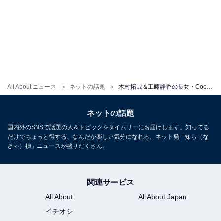
All About ニュース
ネットの話題
木村拓哉＆工藤静香の長女・Cocomi、愛犬への“愛が重すぎ”ツーショットを公開！ 「潰れちゃった」
ネットの話題
国内外のSNSで話題の人＆トピックをタイムリーにお届けします。知ってる
だけでちょっと得する、なんだか楽しい気分になれる、ネット発「知ら（な
きゃ）損」ニュースが盛りだくさん。
関連サービス
All About
All About Japan
イチオシ