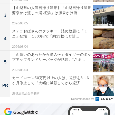
2026/08/05
【山梨県の人気日帰り温泉】「山梨日帰り温泉
源泉かけ流しの湯 桜湯」は源泉かけ流...
3
2026/08/05
ステラおばさんのクッキー、詰め放題に「ミ
ニ」登場！ 1500円で「約23枚ほど詰...
4
2026/08/04
「面白いのあったから購入〜」ダイソーのポッ
プアップランドリーバッグが話題。“さま...
5
2026/08/03
カードローン50万円以上の人は、返済を3～6
ヶ月停止して『大幅に減額してから返済...
PR
渋谷法務総合事務所
Recommended by