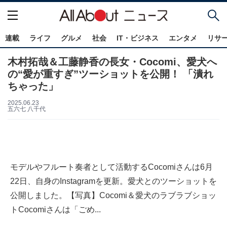
連載
ライフ
グルメ
社会
IT・ビジネス
エンタメ
リサ
木村拓哉＆工藤静香の長女・Cocomi、愛犬へ
の“愛が重すぎ”ツーショットを公開！ 「潰れ
ちゃった」
2025.06.23
五六七 八千代
モデルやフルート奏者として活動するCocomiさんは6月
22日、自身のInstagramを更新。愛犬とのツーショットを
公開しました。【写真】Cocomi＆愛犬のラブラブショッ
トCocomiさんは「ごめ...