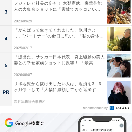
フジテレビ社長の姿も！ 木梨憲武、豪華芸能
人の大集合ショットに「素敵でカッコいい...
3
2023/09/29
「がんばって生きてくれました」氷川きよ
し、“パートナー”の命日に思い。「私の身体...
4
2025/02/17
「涙出た」サッカー日本代表、炎上騒動の美人
妻との幸せ家族ショットに反響！ 「最高...
5
2026/08/07
リボ地獄から抜け出したい人は、返済を3～6
ヶ月停止して『大幅に減額してから返済す...
PR
渋谷法務総合事務所
Recommended by