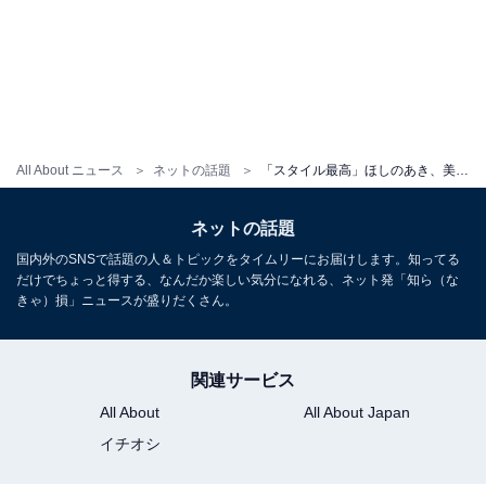
All About ニュース
ネットの話題
「スタイル最高」ほしのあき、美ウエスト際立つ48歳のピラティススタイルに反響「維持されていて素敵」
ネットの話題
国内外のSNSで話題の人＆トピックをタイムリーにお届けします。知ってる
だけでちょっと得する、なんだか楽しい気分になれる、ネット発「知ら（な
きゃ）損」ニュースが盛りだくさん。
関連サービス
All About
All About Japan
イチオシ