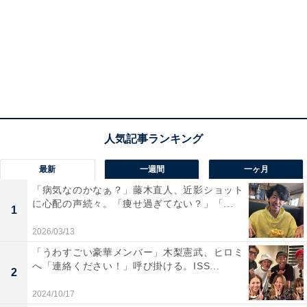
最新
一週間
一ヶ月
「病気なのかなぁ？」藤木直人、近影ショット
に心配の声続々。「痩せ過ぎてない？」「...
1
2026/03/13
「うわすごい豪華メンバー」木梨憲武、ヒロミ
へ「連絡ください！」呼び掛ける。ISS...
2
2024/10/17