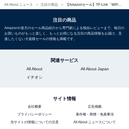
All About ニュース
注目の商品
【Amazonセール】TP-Link「WiFiルーター」が特別価格で登場中
【Amazon.co.jp限定】 TP-Link WiFi 無線LAN 中継機
注目の商品
Wi-Fi 5 11ac AC1200 866+300Mbps Wi-Fi中継機 コンパ
クト コンセント直指し【 iPhone16, ipad, Nintendo
Amazonや楽天のセール商品紹介から専門家による独自レビューまで、毎日の
Switch 】OneMesh MU-MIMO アクセスポイント 有線
お買いものがもっと楽しく、もっとお得になる注目の商品情報をお届け。見
LANポート かんたん設定 メーカー保証3年 RE330
逃したくない大規模セールの情報も満載です。
Amazonで見る
関連サービス
All About
All About Japan
イチオシ
サイト情報
会社概要
広告掲載
プライバシーポリシー
著作権・商標・免責事項
当サイトの情報についての注意
All About ニュースについて