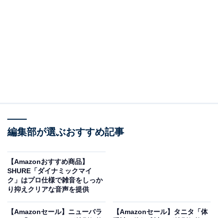
【Amazon.co.jp限定】TP-Link WiFi ルーター 無線LAN
WiFi6 AX1800 規格 1201 + 574Mbps WPA3 EasyMesh
対応 メーカー保証3年 Archer AX23V
Amazonで見る
TP-LinkのWiFiルーター「‎Archer AX23V」は現在34％オ
フの特別価格・税込3973円で購入することが可能です。
編集部が選ぶおすすめ記事
この商品のおすすめポイントは？
次世代規格Wi-Fi6（AX1800）に対応
しており、
5GHzで
【Amazonおすすめ商品】
SHURE「ダイナミックマイ
最大1204Mbps、2.4GHzでも574Mbps
と、驚きの高速
ク」はプロ仕様で雑音をしっか
通信を実現。複数の機器を同時に接続しても、速度が落
り抑えクリアな音声を提供
ちにくくストレスフリーです。
【Amazonセール】ニューバラ
【Amazonセール】タニタ「体