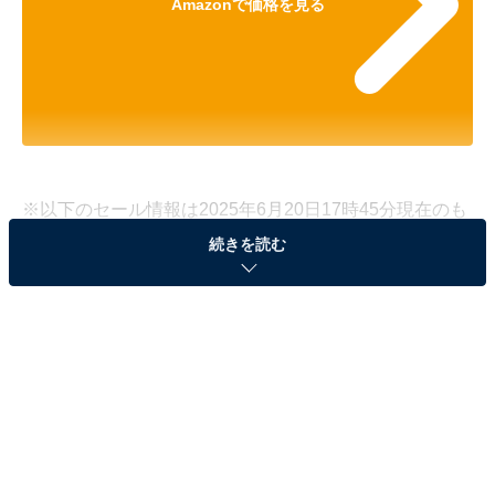
Amazonで価格を見る
※以下のセール情報は2025年6月20日17時45分現在のも
のです。値段の変更、売り切れの場合もあります。
続きを読む
※本記事で紹介している商品の購入やサービスの利用により、売上の一部が
オールアバウトに還元されることがあります。
TP-Linkの「WiFiルーター」が34％オフで登場！