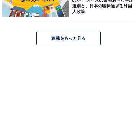
選別と、日本の曖昧過ぎる外国
人政策
連載をもっと見る
TP-Link Wi-Fi 無線LAN 中継器 Wi-Fi6 対応 2402 +
574Mbps 11ax/ac APモード HE160 ブリッジモードギガ
有線LANポート RE700X/A
Amazonで見る
TP-Link「RE330」