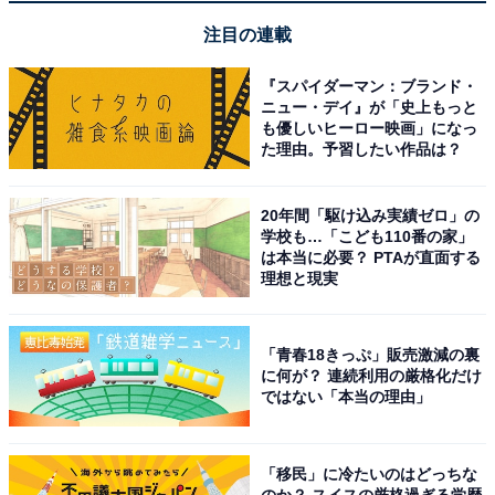
注目の連載
TP-Link「Deco XE75 Pro」
『スパイダーマン：ブランド・
ニュー・デイ』が「史上もっと
も優しいヒーロー映画」になっ
た理由。予習したい作品は？
20年間「駆け込み実績ゼロ」の
学校も…「こども110番の家」
は本当に必要？ PTAが直面する
【Amazon.co.jp限定】 TP-Link WiFi 6E ルーター tri
理想と現実
band メッシュWi-Fiシステム 中継 スマートテレビ 対応
無線LAN 2.5Gbps スマートホーム AXE5400 (2402 +
2402 + 574Mbps) Deco XE75 Pro 2-pack
「青春18きっぷ」販売激減の裏
Amazonで見る
に何が？ 連続利用の厳格化だけ
ではない「本当の理由」
TP-Link「RE700X/A」
「移民」に冷たいのはどっちな
のか？ スイスの厳格過ぎる学歴