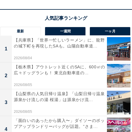
最新
一週間
一ヶ月
【兵庫県】「世界一忙しいラーメン」に、龍野
の城下町を再現したSAも。山陽自動車道...
1
【あわせて買いたい】TP-Linkの人気商品5選
2026/08/04
【栃木県】アウトレット近くのSAに、600㎡の
広々ドッグランも！ 東北自動車道の...
2
TP-Link「AX3000V」
2026/08/05
【山梨県の人気日帰り温泉】「山梨日帰り温泉
源泉かけ流しの湯 桜湯」は源泉かけ流...
3
2026/08/05
「面白いのあったから購入〜」ダイソーのポッ
プアップランドリーバッグが話題。“さま...
4