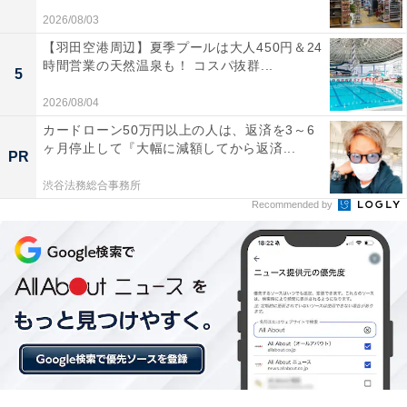
2026/08/03
TP-Link WiFi ルーター 無線ルーター AX3000 IPv6対応
2402+574Mbps HE160 EasyMesh Archer AX3000V
【羽田空港周辺】夏季プールは大人450円＆24
【Amazon.co.jp限定】
時間営業の天然温泉も！ コスパ抜群...
5
Amazonで見る
2026/08/04
カードローン50万円以上の人は、返済を3～6
ヶ月停止して『大幅に減額してから返済...
PR
TP-Link「Archer BE450」
渋谷法務総合事務所
Recommended by
TP-Link WiFi ルーター WiFi7 無線ルーター 高速 BE7200
10Gポート 5764+1376Mbps MLO EasyMesh
HomeShield Archer BE450 【Amazon.co.jp限定】
Amazonで見る