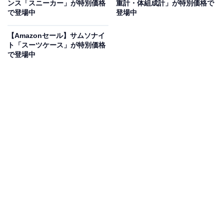
ンス「スニーカー」が特別価格
重計・体組成計」が特別価格で
ハイゲインアンテナとビームフォーミング機能により、
で登場中
登場中
広範囲まで電波が届くので、戸建てや広めのマンション
【Amazonセール】サムソナイ
でも安定した接続が可能。しかも、
Amazon限定
のマッ
ト「スーツケース」が特別価格
トブラック×シルバーロゴ仕様はスタイリッシュで、ど
で登場中
んな部屋にもなじむデザインも魅力です。
ユーザーからは「通信が劇的に改善された」「設定が簡
単で助かった」という声があがっています。実用性とデ
ザイン性を妥協したくない人は、購入を検討してみても
よいかもしれません。