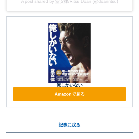
A post shared by 堂安律/Ritsu Doan (@doanritsu)
俺しかいない
Amazonで見る
記事に戻る