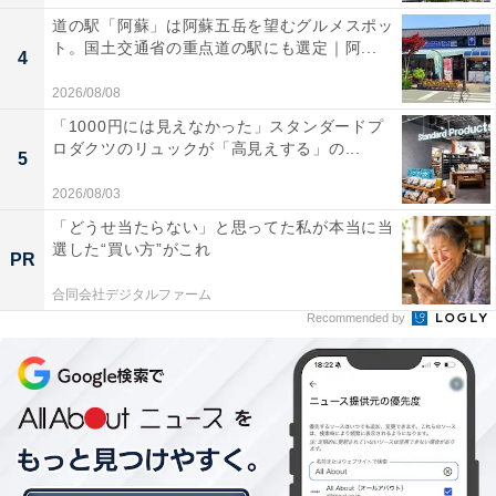
道の駅「阿蘇」は阿蘇五岳を望むグルメスポッ
ト。国土交通省の重点道の駅にも選定｜阿...
4
2026/08/08
「1000円には見えなかった」スタンダードプ
ロダクツのリュックが「高見えする」の...
5
2026/08/03
「どうせ当たらない」と思ってた私が本当に当
選した“買い方”がこれ
PR
合同会社デジタルファーム
Recommended by