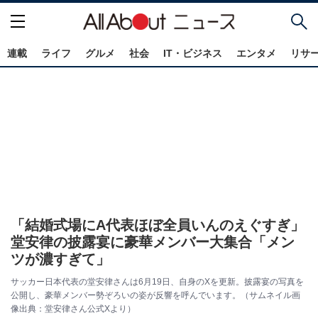
連載
ライフ
グルメ
社会
IT・ビジネス
エンタメ
リサ
「結婚式場にA代表ほぼ全員いんのえぐすぎ」
堂安律の披露宴に豪華メンバー大集合「メン
ツが濃すぎて」
サッカー日本代表の堂安律さんは6月19日、自身のXを更新。披露宴の写真を
公開し、豪華メンバー勢ぞろいの姿が反響を呼んでいます。（サムネイル画
像出典：堂安律さん公式Xより）