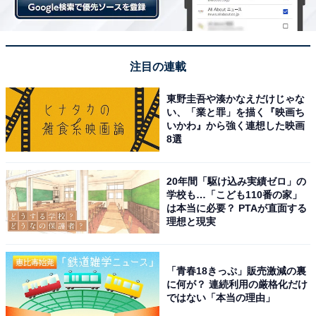
注目の連載
東野圭吾や湊かなえだけじゃな
い、「業と罪」を描く『映画ち
いかわ』から強く連想した映画
8選
20年間「駆け込み実績ゼロ」の
学校も…「こども110番の家」
は本当に必要？ PTAが直面する
理想と現実
「青春18きっぷ」販売激減の裏
に何が？ 連続利用の厳格化だけ
ではない「本当の理由」