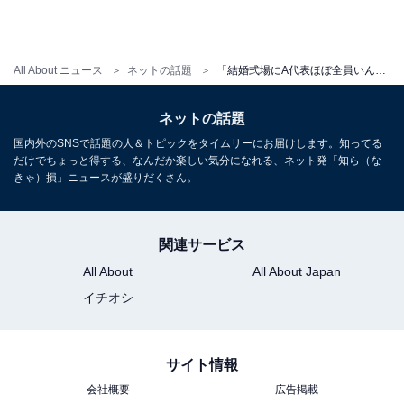
All About ニュース
ネットの話題
「結婚式場にA代表ほぼ全員いんのえぐすぎ」堂安律の披露宴に豪華メンバー大集合「メンツが濃すぎて」
ネットの話題
国内外のSNSで話題の人＆トピックをタイムリーにお届けします。知ってる
だけでちょっと得する、なんだか楽しい気分になれる、ネット発「知ら（な
きゃ）損」ニュースが盛りだくさん。
関連サービス
All About
All About Japan
イチオシ
サイト情報
会社概要
広告掲載