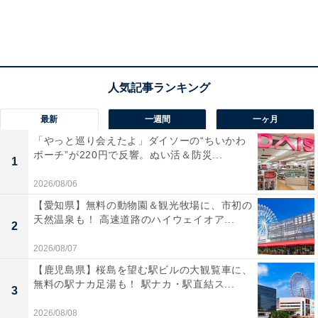
最新
一週間
一ヶ月
「やっと巡り会えたよ」ダイソーの“ちいかわ
ポーチ”が220円で反響。ぬい活＆防災...
1
2026/08/06
【愛知県】無料の動物園＆観光牧場に、市初の
天然温泉も！ 高速道路のハイウェイオア...
2
2026/08/07
【鹿児島県】桜島を望む駅ビルの大観覧車に、
無料の駅ナカ足湯も！ 駅ナカ・駅直結ス...
3
2026/08/08