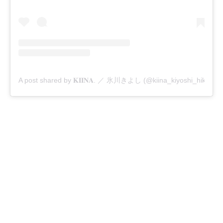
A post shared by 𝐊𝐈𝐈𝐍𝐀. ／ 氷川きよし (@kiina_kiyoshi_hikawa)