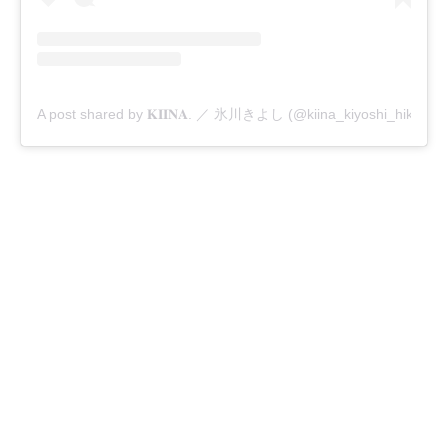
A post shared by 𝐊𝐈𝐈𝐍𝐀. ／ 氷川きよし (@kiina_kiyoshi_hikawa)