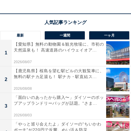
最新
一週間
一ヶ月
【愛知県】無料の動物園＆観光牧場に、市初の
天然温泉も！ 高速道路のハイウェイオア...
1
2026/08/07
【鹿児島県】桜島を望む駅ビルの大観覧車に、
無料の駅ナカ足湯も！ 駅ナカ・駅直結ス...
2
2026/08/08
「面白いのあったから購入〜」ダイソーのポッ
プアップランドリーバッグが話題。“さま...
3
2026/08/03
「やっと巡り会えたよ」ダイソーの“ちいかわ
ポーチ”が220円で反響。ぬい活＆防災...