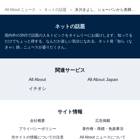
All About ニュース
ネットの話題
氷川きよし、ショーパンから美脚を披露！ 玉置浩二のライブを訪れ「熱い気持ちになりました」
ネットの話題
国内外のSNSで話題の人＆トピックをタイムリーにお届けします。知ってる
だけでちょっと得する、なんだか楽しい気分になれる、ネット発「知ら（な
きゃ）損」ニュースが盛りだくさん。
関連サービス
All About
All About Japan
イチオシ
サイト情報
会社概要
広告掲載
プライバシーポリシー
著作権・商標・免責事項
当サイトの情報についての注意
All About ニュースについて