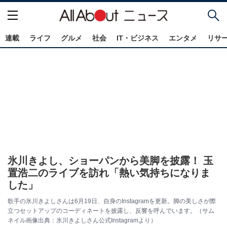
連載
ライフ
グルメ
社会
IT・ビジネス
エンタメ
リサ
氷川きよし、ショーパンから美脚を披露！ 玉
置浩二のライブを訪れ「熱い気持ちになりま
した」
歌手の氷川きよしさんは6月19日、自身のInstagramを更新。脚の美しさが際
立つセットアップのコーディネートを披露し、反響を呼んでいます。（サム
ネイル画像出典：氷川きよしさん公式Instagramより）