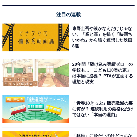
注目の連載
東野圭吾や湊かなえだけじゃな
い、「業と罪」を描く『映画ち
いかわ』から強く連想した映画
8選
20年間「駆け込み実績ゼロ」の
学校も…「こども110番の家」
は本当に必要？ PTAが直面する
理想と現実
「青春18きっぷ」販売激減の裏
に何が？ 連続利用の厳格化だけ
ではない「本当の理由」
「移民」に冷たいのはどっちな