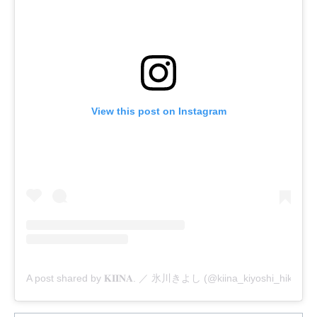
View this post on Instagram
A post shared by 𝐊𝐈𝐈𝐍𝐀. ／ 氷川きよし (@kiina_kiyoshi_hikawa)