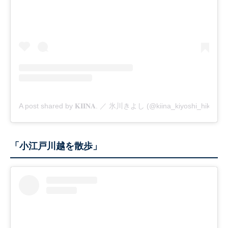
A post shared by 𝐊𝐈𝐈𝐍𝐀. ／ 氷川きよし (@kiina_kiyoshi_hikawa)
「小江戸川越を散歩」