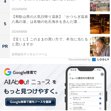
4
2026/08/06
【和歌山県の人気日帰り温泉】「かつらぎ温泉
八風の湯」は名物の化石海水を含んだ濃...
5
2026/08/08
【宝くじ】このままの買い方で、本当に当たる
と思いますか
PR
合同会社デジタルファーム
Recommended by