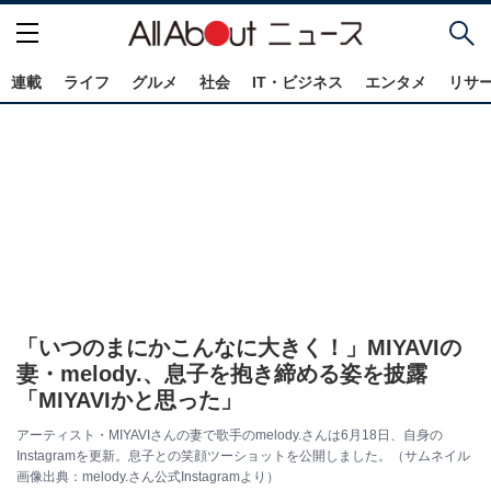
連載
ライフ
グルメ
社会
IT・ビジネス
エンタメ
リサ
「いつのまにかこんなに大きく！」MIYAVIの
妻・melody.、息子を抱き締める姿を披露
「MIYAVIかと思った」
アーティスト・MIYAVIさんの妻で歌手のmelody.さんは6月18日、自身の
Instagramを更新。息子との笑顔ツーショットを公開しました。（サムネイル
画像出典：melody.さん公式Instagramより）