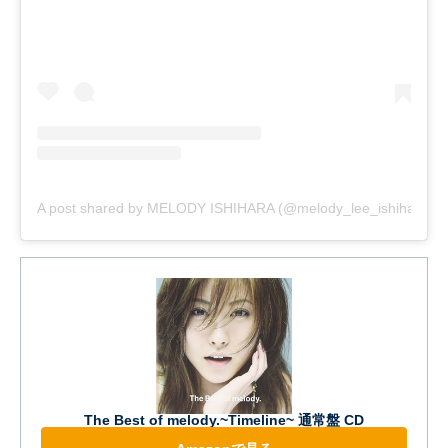
A post shared by MELODY ISHIHARA (@melody_lee_ishihara)
The Best of melody.~Timeline~ 通常盤 CD