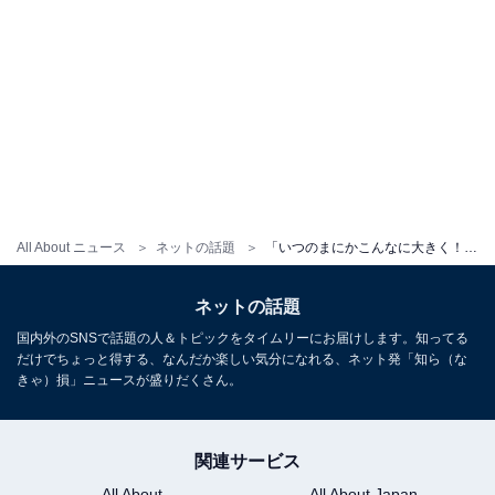
All About ニュース
ネットの話題
「いつのまにかこんなに大きく！」MIYAVIの妻・melody.、息子を抱き締める姿を披露「MIYAVIかと思った」
ネットの話題
国内外のSNSで話題の人＆トピックをタイムリーにお届けします。知ってる
だけでちょっと得する、なんだか楽しい気分になれる、ネット発「知ら（な
きゃ）損」ニュースが盛りだくさん。
関連サービス
All About
All About Japan