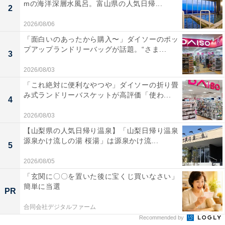
mの海洋深層水風呂。富山県の人気日帰...
2
2026/08/06
「面白いのあったから購入〜」ダイソーのポッ
プアップランドリーバッグが話題。“さま...
3
2026/08/03
「これ絶対に便利なやつや」ダイソーの折り畳
み式ランドリーバスケットが高評価「使わ...
4
2026/08/03
【山梨県の人気日帰り温泉】「山梨日帰り温泉
源泉かけ流しの湯 桜湯」は源泉かけ流...
5
2026/08/05
「玄関に〇〇を置いた後に宝くじ買いなさい」
簡単に当選
PR
合同会社デジタルファーム
Recommended by