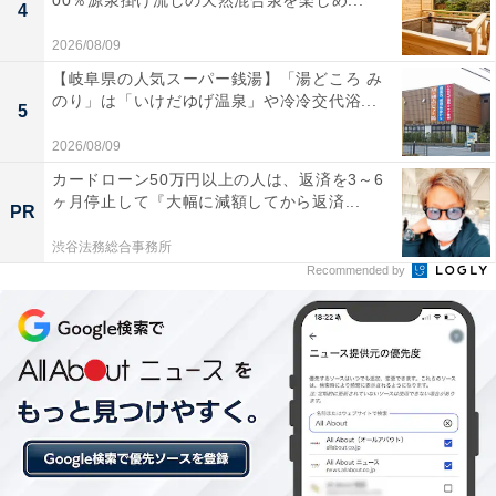
00％源泉掛け流しの天然混合泉を楽しめ...
Amazonで見る
4
2026/08/09
【岐阜県の人気スーパー銭湯】「湯どころ み
ハイコーキ「BSL36A18X」
のり」は「いけだゆげ温泉」や冷冷交代浴...
5
2026/08/09
カードローン50万円以上の人は、返済を3～6
ヶ月停止して『大幅に減額してから返済...
PR
渋谷法務総合事務所
HiKOKI(ハイコーキ) 第2世代マルチボルト蓄電池 36V
2.5Ah/18V 5.0Ah 0037-9241 BSL36A18X
Recommended by
Amazonで見る
ハイコーキ「UF18DSDL」