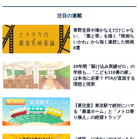
注目の連載
東野圭吾や湊かなえだけじゃな
HiKOKI(ハイコーキ) 14.4V 18V共用 コードレスファン 充
い、「業と罪」を描く『映画ち
電式 AC100V使用可 小型・軽量 蓄電池・充電器別売り
いかわ』から強く連想した映画
UF18DSDL(NN)
8選
Amazonで見る
20年間「駆け込み実績ゼロ」の
学校も…「こども110番の家」
ハイコーキ「RA18DA」
は本当に必要？ PTAが直面する
理想と現実
【要注意】東京駅で絶対にハマ
る「最遠ホーム」と「メトロ乗
り換え」の絶望トラップ
「移民」に冷たいのはどっちな