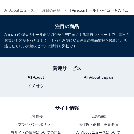
All About ニュース
注目の商品
【Amazonセール】ハイコーキの「トリマ」が特別価格で登場中
注目の商品
Amazonや楽天のセール商品紹介から専門家による独自レビューまで、毎日の
お買いものがもっと楽しく、もっとお得になる注目の商品情報をお届け。見
逃したくない大規模セールの情報も満載です。
関連サービス
All About
All About Japan
イチオシ
「プライム会員」なら便利でお得な特典が全部使
サイト情報
い放題！
会社概要
広告掲載
プライバシーポリシー
著作権・商標・免責事項
Amazonプライムは、月額600円（税込）または年間
当サイトの情報についての注意
All About ニュースについて