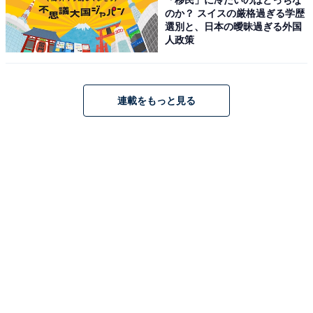
HiKOKI(ハイコーキ) 18V エアダスター 小型 軽量 高風速
のか？ スイスの厳格過ぎる学歴
122m/sc RA18DA 無段階風速調整機能付き 蓄電池・充電
選別と、日本の曖昧過ぎる外国
器別売り 充電式 エアブローガン エアダスターガン
人政策
RA18DA (NN)
Amazonで見る
連載をもっと見る
ハイコーキ「UP18DA」
HiKOKI(ハイコーキ) 18V 空気入れ UP18DA 充電式 最高
圧力1,100kPa 蓄電池・充電器別売 UP18DA(NN)
Amazonで見る