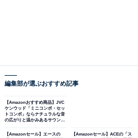
HiKOKI(ハイコーキ) 36V トリマ M3608DA バッテリー・
充電器・ケース別売り 軸径6mm 8mm 取り付け可能
M3608DA(NN)
Amazonで見る
編集部が選ぶおすすめ記事
ハイコーキのトリマ「M3608DA」は現在5％オフの特別
【Amazonおすすめ商品】JVC
価格・税込2万4040円で購入することが可能です。
ケンウッド「ミニコンポ・セッ
トコンポ」ならナチュラルな音
の広がりと温かみあるサウンド
この商品のおすすめポイントは？
が楽しめる
【Amazonセール】エースの
【Amazonセール】ACEの「ス
ビット軸径は6mm・8mmに対応し
、幅広い作業が可