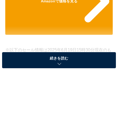
Amazonで価格を見る
※以下のセール情報は2025年6月19日15時30分現在のも
のです。値段の変更、売り切れの場合もあります。
続きを読む
※本記事で紹介している商品の購入やサービスの利用により、売上の一部が
オールアバウトに還元されることがあります。
ハイコーキの「トリマ」が5％オフで登場！