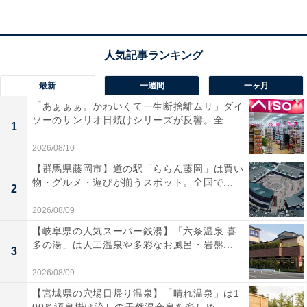
最新
一週間
一ヶ月
「あぁぁぁ。かわいくて一生断捨離ムリ」ダイ
ソーのサンリオ日焼けシリーズが反響。全...
1
【あわせて買いたい】ハイコーキの人気商品5選
2026/08/10
【群馬県藤岡市】道の駅「ららん藤岡」は買い
ハイコーキ「CV36DMA」
物・グルメ・遊びが揃うスポット。全国で...
2
2026/08/09
【岐阜県の人気スーパー銭湯】「六条温泉 喜
多の湯」は人工温泉や多彩なお風呂・岩盤...
3
HiKOKI(ハイコーキ) 36V 充電式 マルチツール CV36DMA
2026/08/09
ワンアクションブレード交換 スターロック 軽量2.2kg 細
径 蓄電池・充電器・ケース別売 CV36DMA(NN)
【宮城県の穴場日帰り温泉】「晴れ温泉」は1