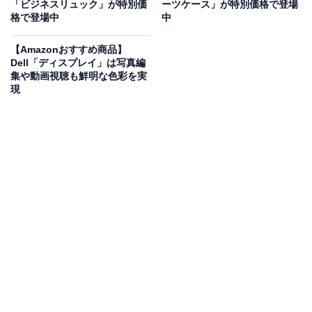
「ビジネスリュック」が特別価
ーツケース」が特別価格で登場
能。握り部にスイッチを配置し、片手でスムーズにオ
格で登場中
中
ン・オフの切り替えができます。さらに、
2アクション
【Amazonおすすめ商品】
スイッチで不意な機体の作動を防止
。36Vマルチボルト
Dell「ディスプレイ」は写真編
蓄電池とブラシレスモーター搭載により、
AC品を超えた
集や動画視聴も鮮明な色彩を実
現
ハイスピード切削
を実現。快適に作業ができます。
ユーザーからは「ブレーキあって使いやすい」「最高！
早く買えば良かった」という声があがっています。ハイ
コーキユーザや、DIYをよくする人は、購入を検討して
みてもよいかもしれません。