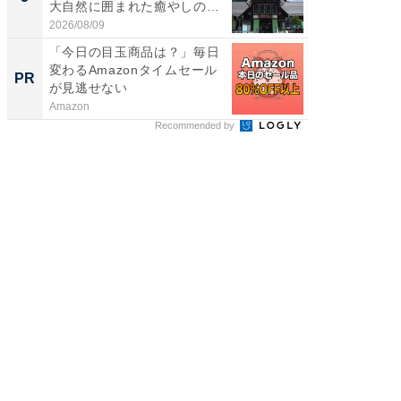
大自然に囲まれた癒やしの
層水風
施...
帰...
2026/08/09
2026/08/0
「今日の目玉商品は？」毎日
「え、
変わるAmazonタイムセール
の？」8
PR
PR
が見逃せない
場！Ama
Amazon
Amazon
Recommended by