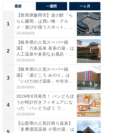
最新
一週間
一ヶ月
【群馬県藤岡市】道の駅「ら
【兵庫
らん藤岡」は買い物・グル
ーメン
1
1
メ・遊びが揃うスポット。全
再現した
国で...
道...
2026/08/09
2026/08/0
【岐阜県の人気スーパー銭
【三重
湯】「六条温泉 喜多の湯」は
の直営
2
2
人工温泉や多彩なお風呂・岩
ダ大判焼
盤...
伊...
2026/08/09
2026/08/0
【岐阜県の人気スーパー銭
【千葉県
湯】「湯どころ みのり」は
級マー
3
3
「いけだゆげ温泉」や冷冷交
ノベし
代浴...
ー...
2026/08/09
2026/08/0
2026年8月発売！ パンどろぼ
【愛知
うが時計付きフィギュアにな
光牧場
4
4
った「パンどろぼう フ...
も！ 高
ア...
2026/08/09
2026/08/0
【山梨県の人気日帰り温泉】
立山連
「多摩源流温泉 小菅の湯」は
風呂に、
5
5