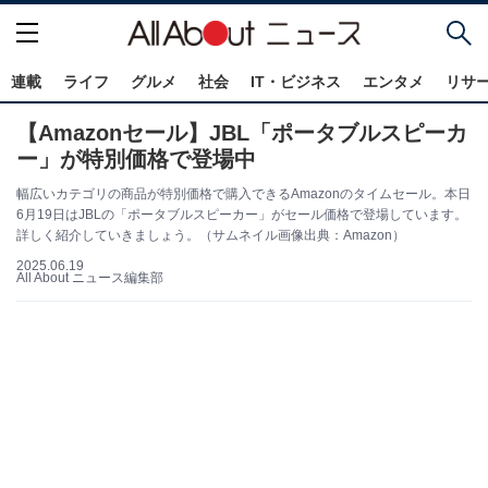
連載
ライフ
グルメ
社会
IT・ビジネス
エンタメ
リサ
【Amazonセール】JBL「ポータブルスピーカ
ー」が特別価格で登場中
幅広いカテゴリの商品が特別価格で購入できるAmazonのタイムセール。本日
6月19日はJBLの「ポータブルスピーカー」がセール価格で登場しています。
詳しく紹介していきましょう。（サムネイル画像出典：Amazon）
2025.06.19
All About ニュース編集部