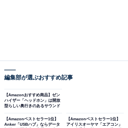
JBL CHARGE Essential 2 ワイヤレススピーカー
Bluetooth ポータブル モバイルバッテリ機能 パッシブラ
ジエーター IPX7 防水 40W 低音 JBLCHARGEES2
Amazonで見る
JBLのポータブルスピーカー「CHARGE Essential 2」は
現在15％オフの特別価格・税込1万4960円で購入するこ
編集部が選ぶおすすめ記事
とが可能です。
【Amazonおすすめ商品】ゼン
この商品のおすすめポイントは？
ハイザー「ヘッドホン」は開放
型らしい奥行きのあるサウンド
デュアルパッシブラジエーターと高性能ドライバーを搭
載し、
最大40Wのパワフルサウンド
を実現。重低音がし
【Amazonベストセラー1位】
【Amazonベストセラー1位】
Anker「USBハブ」ならデータ
アイリスオーヤマ「エアコン」
っかり響く一方で、ボーカルもクリアに再生されるバラ