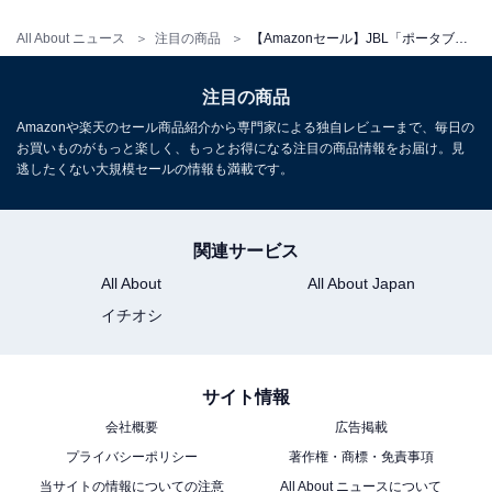
「プライム会員」なら便利でお得な特典が全部使
い放題！
All About ニュース
注目の商品
【Amazonセール】JBL「ポータブルスピーカー」が特別価格で登場中
Amazonプライムは、月額600円（税込）または年間
注目の商品
5900円（税込）で、多彩な特典を提供する会員制プログ
Amazonや楽天のセール商品紹介から専門家による独自レビューまで、毎日の
お買いものがもっと楽しく、もっとお得になる注目の商品情報をお届け。見
ラムです。
逃したくない大規模セールの情報も満載です。
Amazonプライム会員になると、以下のようなさまざま
なサービスを利用できるようになります。
関連サービス
・無料配送
All About
All About Japan
・動画配信サービスの「Prime Video」
イチオシ
・音楽配信サービスの「Amazon Music Prime」
・写真やビデオを保存できるオンラインストレージサー
サイト情報
ビスの「Amazon Photos」
・Kindle本を追加料金なしで読み放題の「Prime
会社概要
広告掲載
プライバシーポリシー
著作権・商標・免責事項
Reading」
当サイトの情報についての注意
All About ニュースについて
・会員限定先行タイムセール