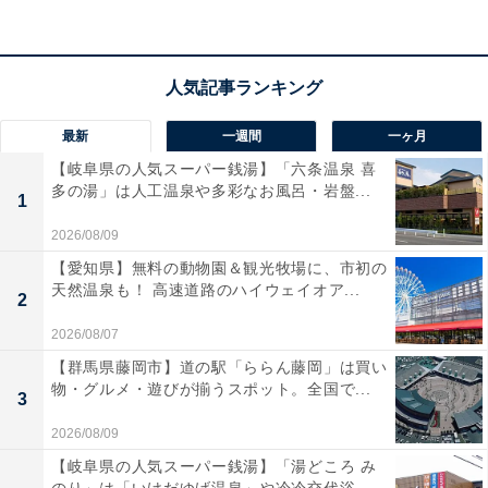
最新
一週間
一ヶ月
【岐阜県の人気スーパー銭湯】「六条温泉 喜
多の湯」は人工温泉や多彩なお風呂・岩盤...
1
2026/08/09
【愛知県】無料の動物園＆観光牧場に、市初の
天然温泉も！ 高速道路のハイウェイオア...
2
【あわせて買いたい】JBLの人気商品5選
2026/08/07
【群馬県藤岡市】道の駅「ららん藤岡」は買い
物・グルメ・遊びが揃うスポット。全国で...
3
JBL「CHARGE5」
2026/08/09
JBL「GO4」
【岐阜県の人気スーパー銭湯】「湯どころ み