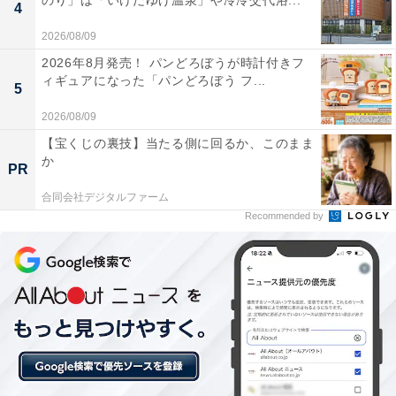
のり」は「いけだゆげ温泉」や冷冷交代浴...
4
2026/08/09
2026年8月発売！ パンどろぼうが時計付きフ
ィギュアになった「パンどろぼう フ...
5
2026/08/09
【宝くじの裏技】当たる側に回るか、このまま
JBL GO4 Bluetoothスピーカー USB C充電/IP67防塵防
か
水/アプリ対応/パッシブラジエーター搭載/ポータブル/ブラ
PR
ック JBLGO4BLK
合同会社デジタルファーム
Amazonで見る
Recommended by
JBL「FLIP6」
JBL「GO ESSENTIAL」