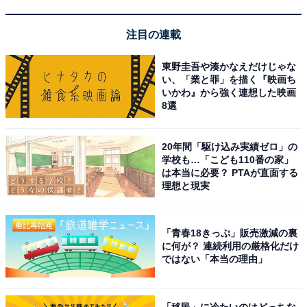
注目の連載
東野圭吾や湊かなえだけじゃな
JBL GO ESSENTIAL Bluetoothスピーカー IPX7防水 コ
い、「業と罪」を描く『映画ち
ンパクトサイズ 軽量 180g 持ち運び ワイヤレス (レッド)
いかわ』から強く連想した映画
8選
Amazonで見る
20年間「駆け込み実績ゼロ」の
学校も…「こども110番の家」
JBL「CLIP5」
は本当に必要？ PTAが直面する
理想と現実
「青春18きっぷ」販売激減の裏
に何が？ 連続利用の厳格化だけ
ではない「本当の理由」
JBL CLIP5 Bluetoothスピーカー USB C充電/IP67防塵防
「移民」に冷たいのはどっちな