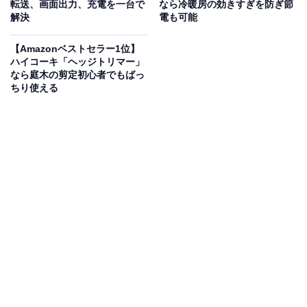
転送、画面出力、充電を一台で
なら冷暖房の効きすぎを防ぎ節
ンスの良い音質が魅力です。Bluetooth接続でスマホやタ
解決
電も可能
ブレットと簡単に連携でき、ワイヤレスでストレスなく
【Amazonベストセラー1位】
再生できます。
ハイコーキ「ヘッジトリマー」
なら庭木の剪定初心者でもばっ
ちり使える
防水性能はIPX7等級
で、プールサイドや突然の雨、さら
にはお風呂でも安心。USBポート付きで、スマホの充電
ができる
モバイルバッテリーとしても活用できる
ため、
非常時にも役立ちます。最大20時間の連続再生が可能な
ので、キャンプやBBQなどの長時間イベントにも◎。
ユーザーからは「音が大きくても割れない」「バッテリ
ーが長持ち」という声があがっています。どこでも音楽
を楽しめるタフなスピーカーを探している人は、購入を
検討してみてもよいかもしれません。