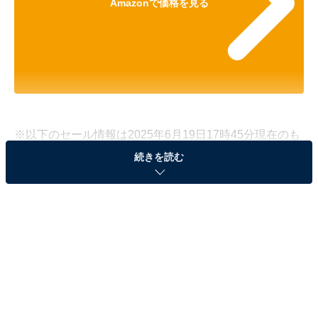
Amazonで価格を見る
※以下のセール情報は2025年6月19日17時45分現在のも
のです。値段の変更、売り切れの場合もあります。
続きを読む
※本記事で紹介している商品の購入やサービスの利用により、売上の一部が
オールアバウトに還元されることがあります。
JBLの「ポータブルスピーカー」が15％オフで登
場！