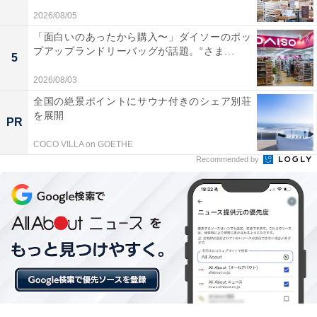
[サムソナイト] スーツケース キャリーケースVOLANT ヴ
2026/08/05
ォラント スピナー55 機内持込可 容量拡張機能 機内持ち
込み可 保証付 36L 55 cm 2.9kg ブラック
「面白いのあったから購入〜」ダイソーのポッ
プアップランドリーバッグが話題。“さま...
Amazonで見る
5
2026/08/03
全国の絶景ポイントにサウナ付きのシェア別荘
サムソナイト「Intersect スピナー76」
を展開
PR
COCO VILLA on GOETHE
Recommended by
[サムソナイト] スーツケース インターセクト スピナー
76/28 FR 93L 76cm 5.3kg GV5*25003 SILVER シルバー