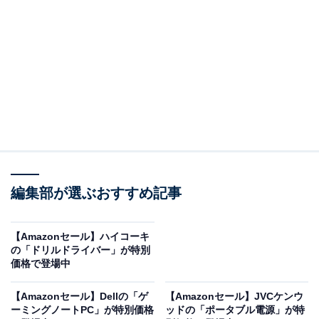
[サムソナイト] スーツケース キャリーケース レクサ
REXA スピナー 55 Sサイズ 1-3泊 機内持ち込み可 軽量
36L 55 cm 3kg エキスパンダブル 拡張可DZ1*20001
DARK RED ダークレッド
Amazonで見る
編集部が選ぶおすすめ記事
サムソナイトのスーツケース「レクサ スピナー 55/20
【Amazonセール】ハイコーキ
の「ドリルドライバー」が特別
115290」は現在41％オフの特別価格・税込2万5097円で
価格で登場中
購入することが可能です。
【Amazonセール】Dellの「ゲ
【Amazonセール】JVCケンウ
この商品のおすすめポイントは？
ーミングノートPC」が特別価格
ッドの「ポータブル電源」が特