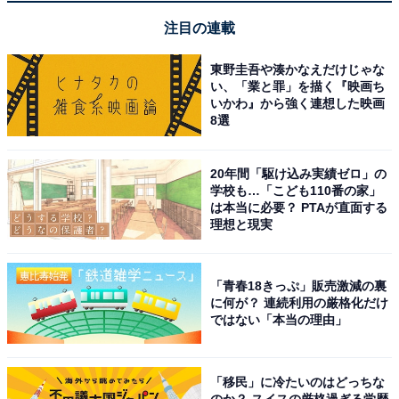
Amazonで見る
注目の連載
東野圭吾や湊かなえだけじゃな
サムソナイト「Enow スピナー 55」
い、「業と罪」を描く『映画ち
いかわ』から強く連想した映画
8選
20年間「駆け込み実績ゼロ」の
学校も…「こども110番の家」
は本当に必要？ PTAが直面する
理想と現実
「青春18きっぷ」販売激減の裏
に何が？ 連続利用の厳格化だけ
ではない「本当の理由」
[サムソナイト] スーツケース エナウ スピナー 55/20 機内
持ち込み可 34L 55cm 3.2kg GU9*09001 BLACK ブラッ
「移民」に冷たいのはどっちな
ク
のか？ スイスの厳格過ぎる学歴