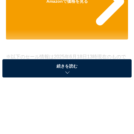
Amazonで価格を見る
※以下のセール情報は2025年6月18日13時現在のもので
す。値段の変更、売り切れの場合もあります。
続きを読む
※本記事で紹介している商品の購入やサービスの利用により、売上の一部が
オールアバウトに還元されることがあります。
サムソナイト「スーツケース」が41％オフで登
場！