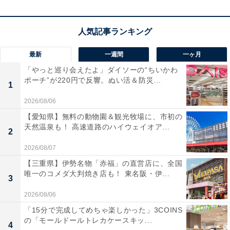
最新
一週間
一ヶ月
「やっと巡り会えたよ」ダイソーの“ちいかわ
ポーチ”が220円で反響。ぬい活＆防災...
1
【あわせて買いたい】サムソナイトの人気商品5選
2026/08/06
【愛知県】無料の動物園＆観光牧場に、市初の
天然温泉も！ 高速道路のハイウェイオア...
2
サムソナイト「Volant スピナー」
2026/08/07
【三重県】伊勢名物「赤福」の直営店に、全国
唯一のコメダ大判焼き店も！ 東名阪・伊...
3
2026/08/06
「15分で完成してめちゃ楽しかった」3COINS
の「モールドールトレカケースキッ...
4