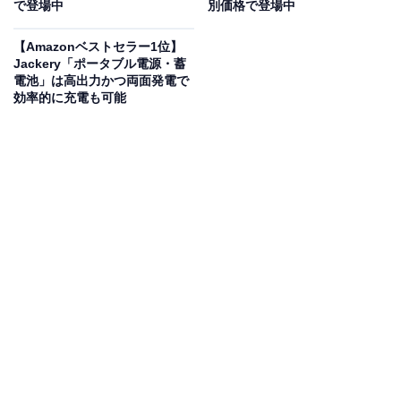
で登場中
別価格で登場中
本体素材には、軽さと強度を両立したポリカーボネート
【Amazonベストセラー1位】
を採用
。女性でも片手で持てる軽さが魅力です。容量は
Jackery「ポータブル電源・蓄
通常36Lから、
ファスナーを広げることで最大44Lまで拡
電池」は高出力かつ両面発電で
張
でき、荷物が増えても安心。
ダブルホイールで取り回
効率的に充電も可能
しもラクラク
です。
ユーザーからは「軽量で使いやすいです」「気楽にガン
ガン使えます」という声があがっています。旅行や出張
が多い人や、傷などを気にせずにガンガン使いたい人
は、購入を検討してみてもよいかもしれません。