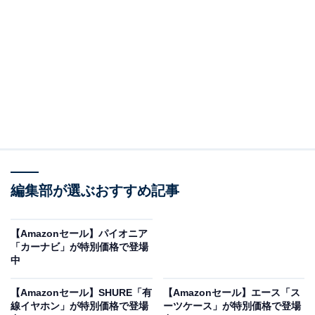
Dell 24 モニター S2425HS
Amazonで見る
Dellのモニター「S2425HS-A」は現在14％オフの特別価
格・税込1万8800円で購入することが可能です。
この商品のおすすめポイントは？
編集部が選ぶおすすめ記事
フルHD（1920×1080）解像度のIPSパネルを採用
し、
sRGBカバー率99%という高い色再現性を実現。広視野
【Amazonセール】パイオニア
角で、写真編集や動画視聴にもぴったりです。さらに、
「カーナビ」が特別価格で登場
中
リフレッシュレート100Hz・応答速度4ms
で、映像の滑
らかさもバッチリ。5W×2の内蔵スピーカーも搭載して
【Amazonセール】SHURE「有
【Amazonセール】エース「ス
おり、モニターだけで十分な音質を楽しめるのも魅力で
線イヤホン」が特別価格で登場
ーツケース」が特別価格で登場