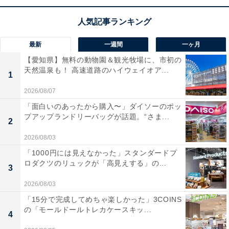
最新
一週間
一ヶ月
【愛知県】無料の動物園＆観光牧場に、市初の
天然温泉も！ 高速道路のハイウェイオア...
1
2026/08/07
【あわせて買いたい】Dellの人気商品5選
「面白いのあったから購入〜」ダイソーのポッ
プアップランドリーバッグが話題。“さま...
2
Dell「S2722QC」
2026/08/03
「1000円には見えなかった」スタンダードプ
ロダクツのリュックが「高見えする」の...
3
2026/08/03
「15分で完成してめちゃ楽しかった」3COINS
の「モールドールトレカケースキッ...
4
Dell S2722QC 27インチ 4K モニター (3年間無輝点交換保