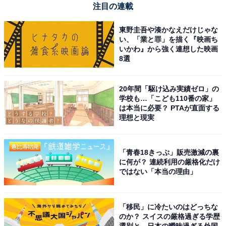
注目の連載
Dell「Inspiron 14 5440」
東野圭吾や湊かなえだけじゃな
い、「業と罪」を描く『映画ち
いかわ』から強く連想した映画
8選
20年間「駆け込み実績ゼロ」の
Dell Inspiron 14 5440 Core i5 1334U 16GB 512GB SSD
学校も…「こども110番の家」
アイスブルー Windows 11 Home 日本語
は本当に必要？ PTAが直面する
理想と現実
Amazonで見る
「青春18きっぷ」販売激減の裏
Dell「S2721QS」
に何が？ 連続利用の厳格化だけ
ではない「本当の理由」
「移民」に冷たいのはどっちな
のか？ スイスの厳格過ぎる学歴
選別と、日本の曖昧過ぎる外国