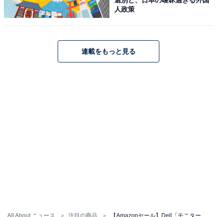
人政策
【Amazon.co.jp限定】Dell S2721QS 27インチ 4K モニ
ター (3年間無輝点交換保証/IPS非光沢/DP・
HDMIx2/sRGB 99%/縦横回転・高さ調節/AMD FreeSync/
連載をもっと見る
スピーカー付)
Amazonで見る
Dell「Inspiron 15 3520」
Dell ノートパソコン Inspiron 15 3520 15.6インチ Intel
Core i5-1235U メモリ16GB SSD512GB Office 2021搭載
All About ニュース
注目の商品
【Amazonセール】Dell「モニター」が特別価格で登場中