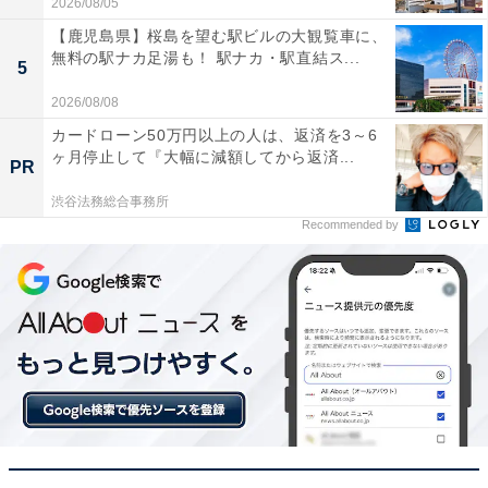
2026/08/05
証/IPS非光沢/USB Type-C・HDMIx2/sRGB 99%/縦横回
転・高さ調整/4ms/AMD FreeSync/スピーカー付)
【鹿児島県】桜島を望む駅ビルの大観覧車に、
無料の駅ナカ足湯も！ 駅ナカ・駅直結ス...
Amazonで見る
5
2026/08/08
カードローン50万円以上の人は、返済を3～6
Dell「S2725DS-A」
ヶ月停止して『大幅に減額してから返済...
PR
渋谷法務総合事務所
Recommended by
【Amazon.co.jp限定】Dell S2725DS-A 27インチ モニタ
ー(無輝点5年保証/QHD/IPS,非光沢/HDMIx2,DPx1/内蔵ス
ピーカー/sRGB 99%/縦横回転,高さ調整)
Amazonで見る