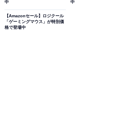
中
中
す。
【Amazonセール】ロジクール
さらに高さ調整・縦横回転・チルト対応のスタンドによ
「ゲーミングマウス」が特別価
格で登場中
り、姿勢や作業内容に合わせた柔軟なセッティングが可
能。ブルーライト低減機能
「ComfortView Plus」も搭載
しているので、長時間の作業も快適にこなせます。
ユーザーからは「画質がきれい」「色の発色が自然」と
いう声があがっています。大画面で快適に作業したい人
は、購入を検討してみてもよいかもしれません。