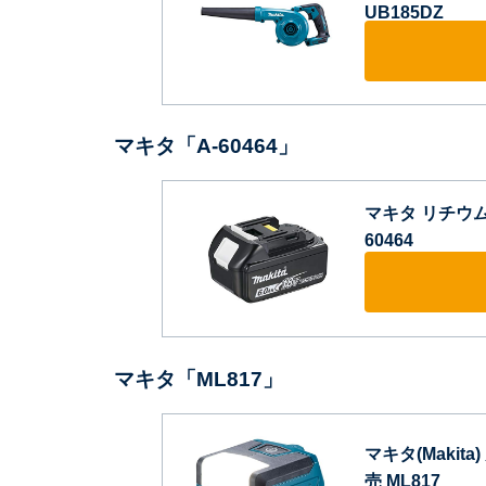
UB185DZ
マキタ「A-60464」
マキタ リチウムイ
60464
マキタ「ML817」
マキタ(Makit
売 ML817