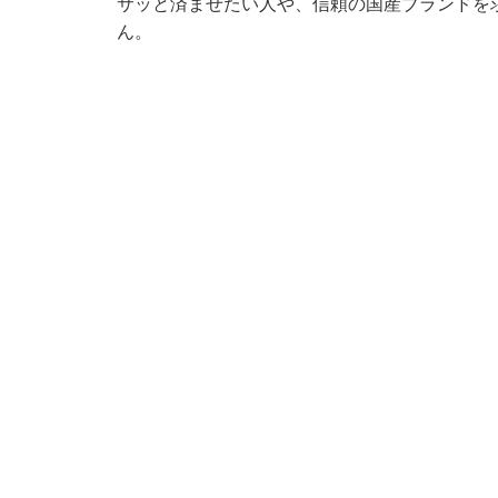
サッと済ませたい人や、信頼の国産ブランドを
ん。