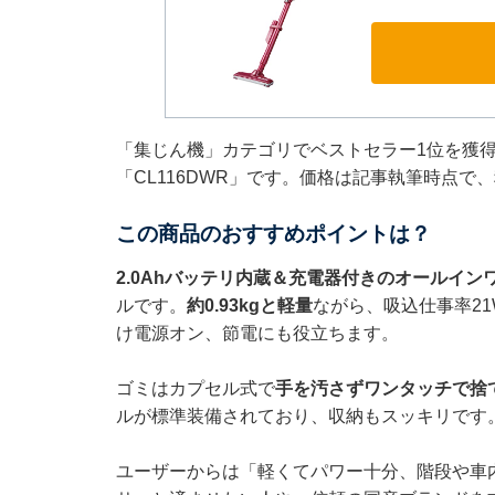
「集じん機」カテゴリでベストセラー1位を獲
「CL116DWR」です。価格は記事執筆時点で、
この商品のおすすめポイントは？
2.0Ahバッテリ内蔵＆充電器付きのオールイン
ルです。
約0.93kgと軽量
ながら、吸込仕事率2
け電源オン、節電にも役立ちます。
ゴミはカプセル式で
手を汚さずワンタッチで捨
ルが標準装備されており、収納もスッキリです
ユーザーからは「軽くてパワー十分、階段や車