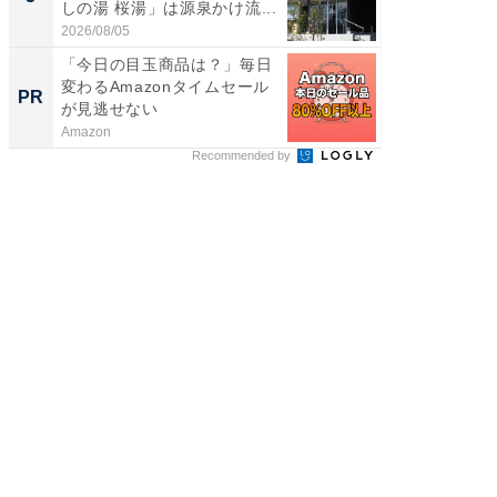
しの湯 桜湯」は源泉かけ流...
賀ゆめ
お...
2026/08/05
2026/08/0
「今日の目玉商品は？」毎日
AIが速
変わるAmazonタイムセール
事録作
PR
PR
が見逃せない
Amazon
カイタヨ
Recommended by