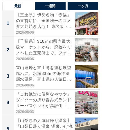
最新
一週間
一ヶ月
【三重県】伊勢名物「赤福」
【兵庫
の直営店に、全国唯一のコメ
ーメン
1
1
ダ大判焼き店も！ 東名阪・
再現した
伊...
道...
2026/08/06
2026/08/0
【千葉県】918㎡の県内最大
【三重
級マーケットから、廃校をリ
「鈴鹿天
2
2
ノベした直売所まで。ファ
は100
ー...
2026/08/06
2026/08/0
立山連峰と富山湾を望む展望
「ミニオ
風呂に、水深333mの海洋深
ッグ！ 
3
3
層水風呂。富山県の人気日
ど、夏限
帰...
2026/08/06
2026/08/0
「これ絶対に便利なやつや」
【埼玉
ダイソーの折り畳み式ランド
「行田天
4
4
リーバスケットが高評価「使
は和の
わ...
が...
2026/08/03
2026/08/0
【山梨県の人気日帰り温泉】
【石川
「山梨日帰り温泉 源泉かけ流
湯】「天
5
5