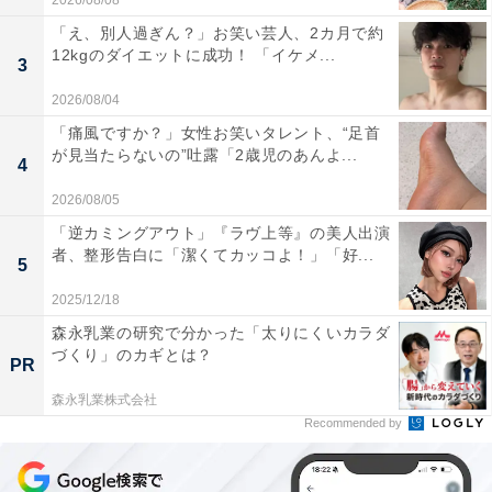
2026/08/08
「え、別人過ぎん？」お笑い芸人、2カ月で約
12kgのダイエットに成功！ 「イケメ...
3
2026/08/04
「痛風ですか？」女性お笑いタレント、“足首
が見当たらないの”吐露「2歳児のあんよ...
4
2026/08/05
「逆カミングアウト」『ラヴ上等』の美人出演
者、整形告白に「潔くてカッコよ！」「好...
5
2025/12/18
森永乳業の研究で分かった「太りにくいカラダ
づくり」のカギとは？
PR
森永乳業株式会社
Recommended by