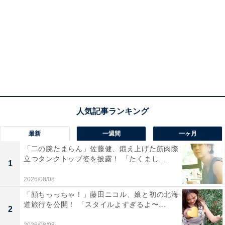
最新
一週間
一ヶ月
「二の腕たまらん」佐藤健、鍛え上げた筋肉際
立つタンクトップ姿を披露！ 「たくまし...
1
2026/08/08
「顔ちっっちゃ！」藤田ニコル、娘と初の北海
道旅行を公開！ 「スタイルよすぎるよ〜...
2