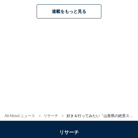
連載をもっと見る
All About ニュース
リサーチ
好き＆行ってみたい「山形県の絶景スポット」ランキング！ 2位「最上川」、1位は？
リサーチ