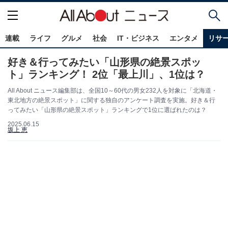
連載
ライフ
グルメ
社会
IT・ビジネス
エンタメ
リサ
好き＆行ってみたい「山形県の絶景スポッ
ト」ランキング！ 2位「最上川」、1位は？
All About ニュース編集部は、全国10～60代の男女232人を対象に「北海道・
東北地方の絶景スポット」に関する独自のアンケート調査を実施。好き＆行
ってみたい「山形県の絶景スポット」ランキングで1位に選ばれたのは？
2025.06.15
坂上 恵