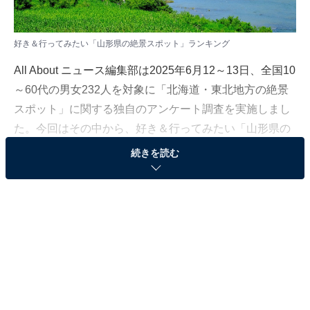
好き＆行ってみたい「山形県の絶景スポット」ランキング
All About ニュース編集部は2025年6月12～13日、全国10
～60代の男女232人を対象に「北海道・東北地方の絶景
スポット」に関する独自のアンケート調査を実施しまし
た。今回はその中から、好き＆行ってみたい「山形県の
絶景スポット」ランキングを紹介します！
続きを読む
＞10位までの全ランキング結果を見る
2位：最上川（流域各地）／37票
最上川は、松尾芭蕉の句にも詠まれた風光明媚な川とし
て知られています。上流から下流まで豊かな自然ととも
に流れを変え、四季を映し出す水面はまるで絵巻のよ