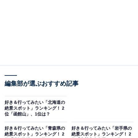
う。特に川下りは人気が高く、新緑や紅葉のシーズンに
は川面から望む景色が有名です。
回答者からは「横幅も結構あり川沿いの宿に泊まったが
景色がよくもう一度行きたい」（20代男性／大阪府）、
「松尾芭蕉が『五月雨をあつめて早し最上川』と読んだ
最上川を舟下りしてみたい」（60代女性／滋賀県）、
「近郊にキャンプで行きましたが、自然豊かで水も綺
麗」（30代男性／東京都）などのコメントがありまし
編集部が選ぶおすすめ記事
た。
好き＆行ってみたい「北海道の
絶景スポット」ランキング！ 2
位「函館山」、1位は？
好き＆行ってみたい「青森県の
好き＆行ってみたい「岩手県の
絶景スポット」ランキング！ 2
絶景スポット」ランキング！ 2