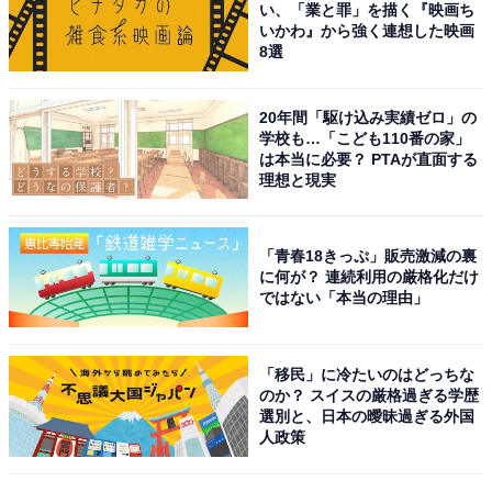
い、「業と罪」を描く『映画ち
1
2
いかわ』から強く連想した映画
8選
20年間「駆け込み実績ゼロ」の
学校も…「こども110番の家」
は本当に必要？ PTAが直面する
理想と現実
「青春18きっぷ」販売激減の裏
に何が？ 連続利用の厳格化だけ
ではない「本当の理由」
「移民」に冷たいのはどっちな
のか？ スイスの厳格過ぎる学歴
選別と、日本の曖昧過ぎる外国
人政策