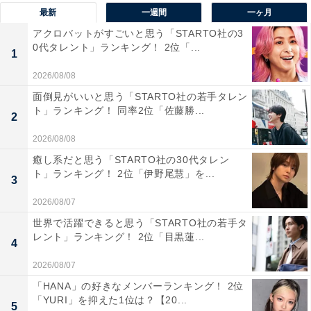
最新
一週間
一ヶ月
自分の目で見てみたい」（50代女性／兵庫県）、「火山
アクロバットがすごいと思う「STARTO社の3
であり、樹氷も見れたり、神秘的な感じがする」（40代
0代タレント」ランキング！ 2位「...
1
女性／東京都）、「ハイキングコースがよく整備されて
おり、火口湖がとても美しい。新緑も紅葉も絶景」（50
2026/08/08
代女性／宮城県）といった声がありました。
面倒見がいいと思う「STARTO社の若手タレン
ト」ランキング！ 同率2位「佐藤勝...
2
※回答者のコメントは原文ママです
2026/08/08
癒し系だと思う「STARTO社の30代タレン
ト」ランキング！ 2位「伊野尾慧」を...
3
10位までの全ランキング結果を見
次ページ
る
2026/08/07
世界で活躍できると思う「STARTO社の若手タ
レント」ランキング！ 2位「目黒蓮...
4
2026/08/07
「HANA」の好きなメンバーランキング！ 2位
「YURI」を抑えた1位は？【20...
5