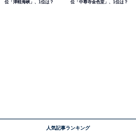
位「津軽海峡」、1位は？
位「中尊寺金色堂」、1位は？
1位：蔵王連峰（山形市）／53票
蔵王連峰は、季節によってまったく異なる表情を見せる
山岳リゾート地。冬の樹氷は「スノーモンスター」とし
て世界的にも知られています。夏は登山や高原ドライ
ブ、秋は紅葉、春は残雪と新緑が交じる独特の風景が楽
しめるなど、一年を通して自然のダイナミズムを体感で
きます。
回答者のコメントを見ると「山形側からの蔵王、樹氷を