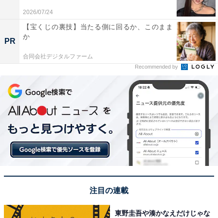
2026/07/24
【宝くじの裏技】当たる側に回るか、このまま
か
PR
合同会社デジタルファーム
Recommended by
こちらもおすすめ
好き＆行ってみたい「福島県の絶景スポット」
ランキング！ 2位「五色沼湖沼群」、1位は？
注目の連載
東野圭吾や湊かなえだけじゃな