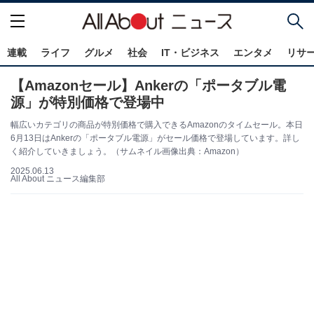
連載
ライフ
グルメ
社会
IT・ビジネス
エンタメ
リサ
【Amazonセール】Ankerの「ポータブル電
源」が特別価格で登場中
幅広いカテゴリの商品が特別価格で購入できるAmazonのタイムセール。本日
6月13日はAnkerの「ポータブル電源」がセール価格で登場しています。詳し
く紹介していきましょう。（サムネイル画像出典：Amazon）
2025.06.13
All About ニュース編集部