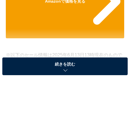
Amazonで価格を見る
※以下のセール情報は2025年6月13日13時現在のもので
す。値段の変更、売り切れの場合もあります。
続きを読む
※本記事で紹介している商品の購入やサービスの利用により、売上の一部が
オールアバウトに還元されることがあります。
Ankerの「ポータブル電源」が35％オフで登場！