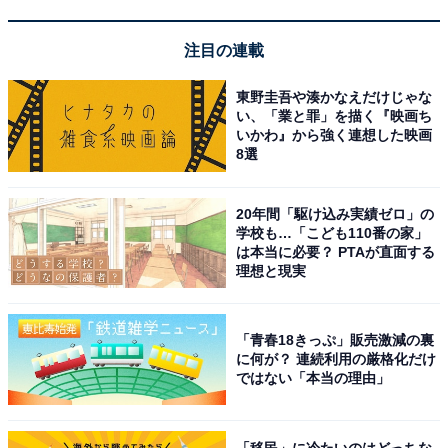
注目の連載
東野圭吾や湊かなえだけじゃな
い、「業と罪」を描く『映画ち
いかわ』から強く連想した映画
8選
Anker Nano USB-C & HDMI ケーブル (4K, 高耐久ナイロ
ン, 140W) 0.9m
20年間「駆け込み実績ゼロ」の
Amazonで見る
学校も…「こども110番の家」
は本当に必要？ PTAが直面する
理想と現実
Anker「Soundcore Liberty 5」
「青春18きっぷ」販売激減の裏
に何が？ 連続利用の厳格化だけ
ではない「本当の理由」
「移民」に冷たいのはどっちな