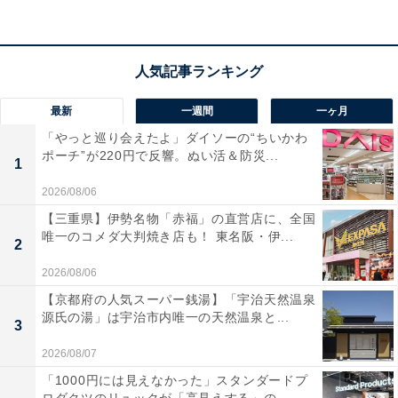
てみてもよいかもしれません。
最新
一週間
一ヶ月
「やっと巡り会えたよ」ダイソーの“ちいかわ
ポーチ”が220円で反響。ぬい活＆防災...
1
2026/08/06
【三重県】伊勢名物「赤福」の直営店に、全国
唯一のコメダ大判焼き店も！ 東名阪・伊...
2
2026/08/06
【京都府の人気スーパー銭湯】「宇治天然温泉
源氏の湯」は宇治市内唯一の天然温泉と...
3
【あわせて買いたい】Ankerの人気商品5選
2026/08/07
「1000円には見えなかった」スタンダードプ