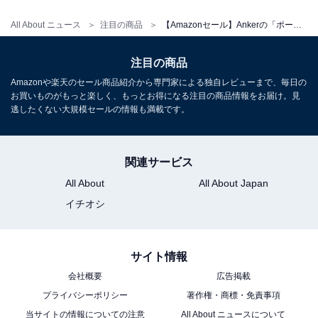
Amazonで見る
All About ニュース
注目の商品
【Amazonセール】Ankerの「ポータブル電源」が特別価格で登場中
注目の商品
Anker「MagGo Power Bank」
Amazonや楽天のセール商品紹介から専門家による独自レビューまで、毎日の
お買いものがもっと楽しく、もっとお得になる注目の商品情報をお届け。見
逃したくない大規模セールの情報も満載です。
関連サービス
All About
All About Japan
イチオシ
サイト情報
Anker MagGo Power Bank (10000mAh, Slim) ブラック
会社概要
広告掲載
Amazonで見る
プライバシーポリシー
著作権・商標・免責事項
当サイトの情報についての注意
All About ニュースについて