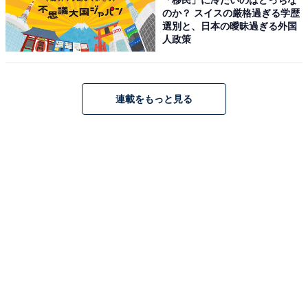
のか？ スイスの厳格過ぎる学歴
選別と、日本の曖昧過ぎる外国
人政策
Anker Soundcore Liberty 5 ディープブルー
Amazonで見る
連載をもっと見る
Anker「Charger」
Anker Charger (140W, 4 Ports) with USB-C & USB-C ケ
ーブル ダークグレー