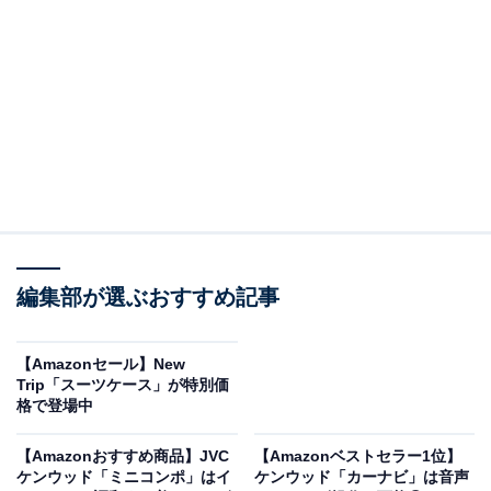
【1056Whポータブル電源 & 200Wソーラーパネルセッ
ト】𝐀𝐧𝐤𝐞𝐫 𝐒𝐨𝐥𝐢𝐱 𝐂𝟏𝟎𝟎𝟎 Portable Power Station & 𝐒𝐨𝐥𝐢𝐱
𝐏𝐒𝟐𝟎𝟎 Portable Solar Panel 58分急速充電 定格1500W 長
寿命 コンパクト 拡張バッテリー対応(別売り)パススルー
アプリ操作 キャンプ 節電/停電/防災対策
Amazonで見る
編集部が選ぶおすすめ記事
Ankerのポータブル電源「Solix C1000」は現在35％オフ
【Amazonセール】New
の特別価格・税込11万5899円で購入することが可能で
Trip「スーツケース」が特別価
格で登場中
す。
【Amazonおすすめ商品】JVC
【Amazonベストセラー1位】
この商品のおすすめポイントは？
ケンウッド「ミニコンポ」はイ
ケンウッド「カーナビ」は音声