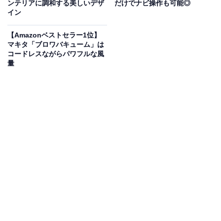
ンテリアに調和する美しいデザ
だけでナビ操作も可能◎
Solix C1000は、
1056Whの大容量と最大1500W（瞬間
イン
2300W）
の高出力を実現。冷蔵庫や電子レンジ、電動工
【Amazonベストセラー1位】
具などの家電も問題なく稼働できるパワフルさが魅力で
マキタ「ブロワバキューム」は
す。さらに、従来モデルよりコンパクト＆軽量で、持ち
コードレスながらパワフルな風
運びや収納にも配慮。A
C充電なら約54分でフル充電
、
量
600Wソーラーパネル使用時でも約2時間と、非常にスピ
ーディーです。
同梱のソーラーパネルPS200は、防塵防水のIP67対応・
折りたたみ式で持ち運びラクラク。リン酸鉄リチウム電
池を採用し、
3000回以上の充放電サイクルと10年以上の
耐用年数
を誇ります。
ユーザーからは「冷蔵庫やPS5も動いた」「真に“使え
る”パワーステーション」という声があがっています。信
頼性・利便性の高い1台をお求めの人は、購入を検討し