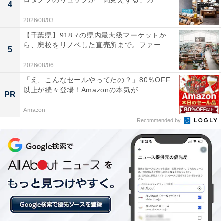
Anker「PowerPort III」
ロダクツのリュックが「高見えする」の...
4
2026/08/03
【千葉県】918㎡の県内最大級マーケットか
ら、廃校をリノベした直売所まで。ファー...
5
2026/08/06
「え、こんなセールやってたの？」80％OFF
以上が続々登場！Amazonの本気が...
PR
Amazon
Recommended by
Anker PowerPort III 3-Port 65W Pod ブラック
Amazonで見る
Anker「Nano USB-C & HDMI ケーブル」