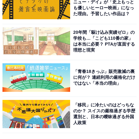
ニュー・デイ』が「史上もっと
も優しいヒーロー映画」になっ
た理由。予習したい作品は？
20年間「駆け込み実績ゼロ」の
学校も…「こども110番の家」
は本当に必要？ PTAが直面する
理想と現実
「青春18きっぷ」販売激減の裏
に何が？ 連続利用の厳格化だけ
ではない「本当の理由」
「移民」に冷たいのはどっちな
のか？ スイスの厳格過ぎる学歴
選別と、日本の曖昧過ぎる外国
人政策