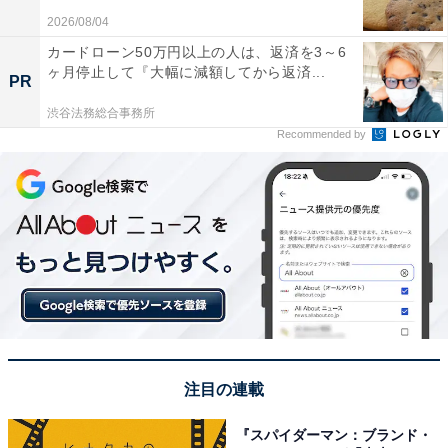
2026/08/04
カードローン50万円以上の人は、返済を3～6
ヶ月停止して『大幅に減額してから返済...
PR
渋谷法務総合事務所
Recommended by
注目の連載
『スパイダーマン：ブランド・