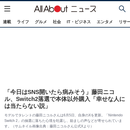
連載
ライフ
グルメ
社会
IT・ビジネス
エンタメ
リサ
「今日はSNS開いたら病みそう」藤田ニコ
ル、Switch2落選で本体以外購入「幸せな人に
は当たらない説」
モデルでタレントの藤田ニコルさんは6月5日、自身のXを更新。「Nintendo
Switch 2」の抽選に落ちた心境を吐露し、励ましの声などが寄せられていま
す。（サムネイル画像出典：藤田ニコルさん公式Xより）