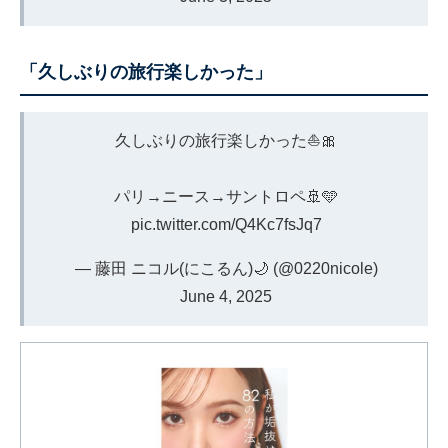
「久しぶりの旅行楽しかった」
久しぶりの旅行楽しかった⛵️🎀
パリ→ニース→サントロペ🚢🩵
pic.twitter.com/Q4Kc7fsJq7
— 藤田 ニコル(にこるん)🌙 (@0220nicole)
June 4, 2025