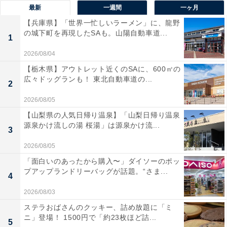
最新
一週間
一ヶ月
【兵庫県】「世界一忙しいラーメン」に、龍野
の城下町を再現したSAも。山陽自動車道...
1
2026/08/04
【栃木県】アウトレット近くのSAに、600㎡の
広々ドッグランも！ 東北自動車道の...
2
2026/08/05
【山梨県の人気日帰り温泉】「山梨日帰り温泉
源泉かけ流しの湯 桜湯」は源泉かけ流...
3
2026/08/05
「面白いのあったから購入〜」ダイソーのポッ
プアップランドリーバッグが話題。“さま...
4
2026/08/03
ステラおばさんのクッキー、詰め放題に「ミ
ニ」登場！ 1500円で「約23枚ほど詰...
5