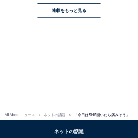
連載をもっと見る
All About ニュース
ネットの話題
「今日はSNS開いたら病みそう」藤田ニコル、Switch2落選で本体以外購入「幸せな人には当たらない説」
ネットの話題