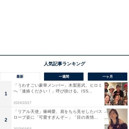
最新
一週間
一ヶ月
「うわすごい豪華メンバー」木梨憲武、ヒロミ
へ「連絡ください！」呼び掛ける。ISS...
1
2024/10/17
「リアル天使」篠崎愛、肩をちら見せしたバス
ローブ姿に「可愛すぎんぞ～」「目の表情...
2