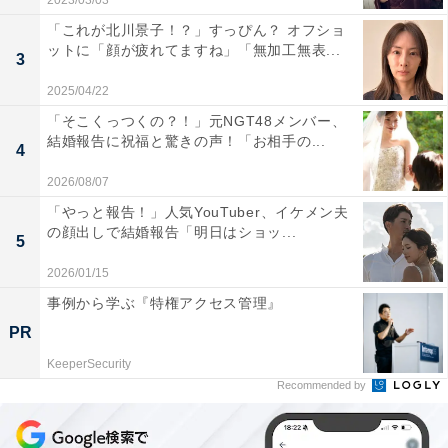
2023/03/03
「これが北川景子！？」すっぴん？ オフショ
ットに「顔が疲れてますね」「無加工無表...
3
2025/04/22
「そこくっつくの？！」元NGT48メンバー、
結婚報告に祝福と驚きの声！「お相手の...
4
2026/08/07
「やっと報告！」人気YouTuber、イケメン夫
の顔出しで結婚報告「明日はショッ...
5
2026/01/15
事例から学ぶ『特権アクセス管理』
PR
KeeperSecurity
Recommended by