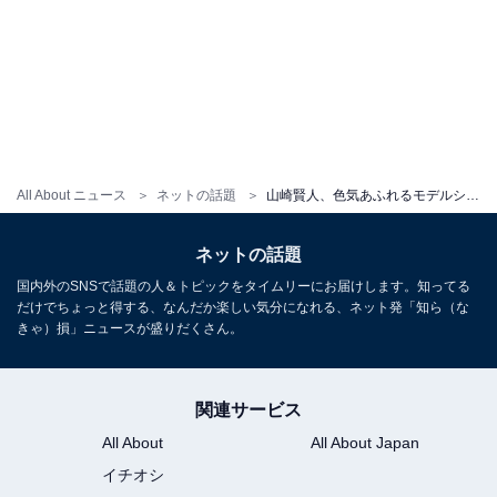
All About ニュース
ネットの話題
山崎賢人、色気あふれるモデルショットにファン歓喜！ ファンクラブ開設報告に「ずっとこの時を待ってました」
ネットの話題
国内外のSNSで話題の人＆トピックをタイムリーにお届けします。知ってる
だけでちょっと得する、なんだか楽しい気分になれる、ネット発「知ら（な
きゃ）損」ニュースが盛りだくさん。
関連サービス
All About
All About Japan
イチオシ