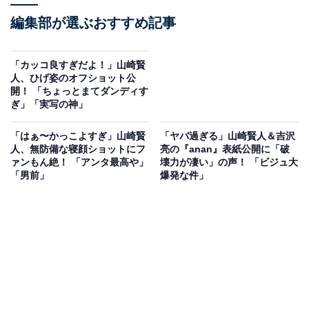
編集部が選ぶおすすめ記事
「カッコ良すぎだよ！」山崎賢
人、ひげ姿のオフショット公
開！ 「ちょっとまてダンディす
ぎ」「実写の神」
「はぁ〜かっこよすぎ」山崎賢
「ヤバ過ぎる」山崎賢人＆吉沢
人、無防備な寝顔ショットにフ
亮の『anan』表紙公開に「破
ァンもん絶！ 「アンタ最高や」
壊力が凄い」の声！ 「ビジュ大
「男前」
爆発な件」