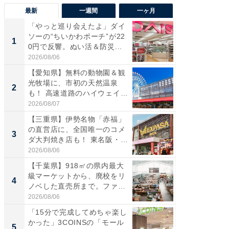
最新
一週間
一ヶ月
「やっと巡り会えたよ」ダイ
【兵庫
ソーの“ちいかわポーチ”が22
ーメン
1
1
0円で反響。ぬい活＆防災...
再現した
道...
2026/08/06
2026/08/0
【愛知県】無料の動物園＆観
【三重
光牧場に、市初の天然温泉
の直営
2
2
も！ 高速道路のハイウェイオ
ダ大判焼
ア...
伊...
2026/08/07
2026/08/0
【三重県】伊勢名物「赤福」
【千葉県
の直営店に、全国唯一のコメ
級マー
3
3
ダ大判焼き店も！ 東名阪・
ノベし
伊...
ー...
2026/08/06
2026/08/0
【千葉県】918㎡の県内最大
ステラ
級マーケットから、廃校をリ
詰め放題
4
4
ノベした直売所まで。ファ
00円で「
ー...
2026/08/06
2026/08/0
「15分で完成してめちゃ楽し
立山連
かった」3COINSの「モール
風呂に、
5
5