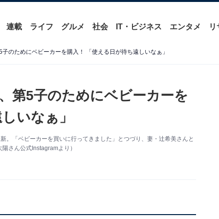
連載
ライフ
グルメ
社会
IT・ビジネス
エンタメ
リ
5子のためにベビーカーを購入！ 「使える日が待ち遠しいなぁ」
、第5子のためにベビーカーを
遠しいなぁ」
mを更新。「ベビーカーを買いに行ってきました」とつづり、妻・辻希美さんと
ん公式Instagramより）