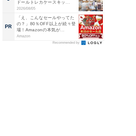
ドールトレカケースキッ...
層水風
帰...
2026/08/05
2026/08/0
「え、こんなセールやってた
ガシガ
の？」80％OFF以上が続々登
カッタ
PR
PR
場！Amazonの本気が...
Amazon
Marshall 
Recommended by