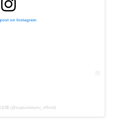
 post on Instagram
太陽 (@sugiurataiyou_official)