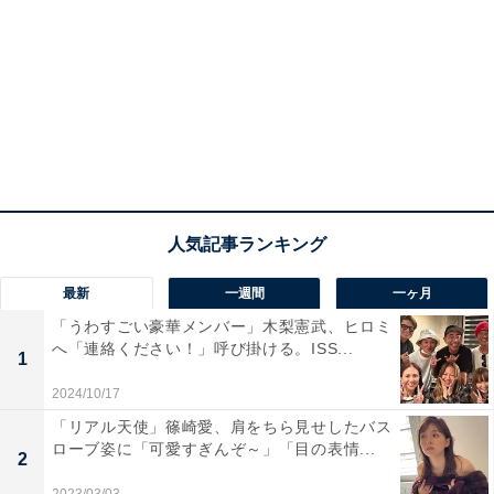
最新
一週間
一ヶ月
「うわすごい豪華メンバー」木梨憲武、ヒロミ
へ「連絡ください！」呼び掛ける。ISS...
1
2024/10/17
「リアル天使」篠崎愛、肩をちら見せしたバス
ローブ姿に「可愛すぎんぞ～」「目の表情...
2