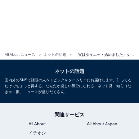
All About ニュース
ネットの話題
「実はダイエット始めました」女性タレントが報告も「振りですよね」「名古屋場所での更なるご活躍を期待」
ネットの話題
国内外のSNSで話題の人＆トピックをタイムリーにお届けします。知ってる
だけでちょっと得する、なんだか楽しい気分になれる、ネット発「知ら（な
きゃ）損」ニュースが盛りだくさん。
関連サービス
All About
All About Japan
イチオシ