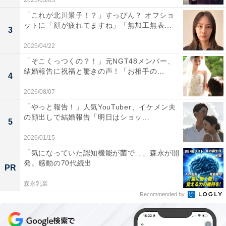
2023/03/03
「これが北川景子！？」すっぴん？ オフショ
ットに「顔が疲れてますね」「無加工無表...
3
2025/04/22
「そこくっつくの？！」元NGT48メンバー、
結婚報告に祝福と驚きの声！「お相手の...
4
2026/08/07
「やっと報告！」人気YouTuber、イケメン夫
の顔出しで結婚報告「明日はショッ...
5
2026/01/15
「気になっていた認知機能が菌で…」森永が開
発。感動の70代続出
PR
森永乳業
Recommended by