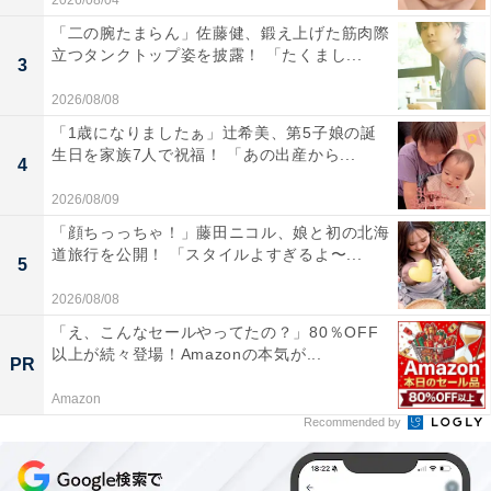
2026/08/04
「二の腕たまらん」佐藤健、鍛え上げた筋肉際
立つタンクトップ姿を披露！ 「たくまし...
3
2026/08/08
「1歳になりましたぁ」辻希美、第5子娘の誕
生日を家族7人で祝福！ 「あの出産から...
4
2026/08/09
「顔ちっっちゃ！」藤田ニコル、娘と初の北海
道旅行を公開！ 「スタイルよすぎるよ〜...
5
2026/08/08
「え、こんなセールやってたの？」80％OFF
以上が続々登場！Amazonの本気が...
PR
Amazon
Recommended by