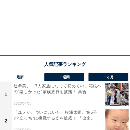
最新
一週間
一ヶ月
辻希美、「7人家族になって初めての」箱根へ
の“楽しかった”家族旅行を披露！ 集合...
1
2026/04/05
「ユメが、ついに歩いた」杉浦太陽、第5子
が“立っち”に挑戦する姿を披露！ 「出来...
2