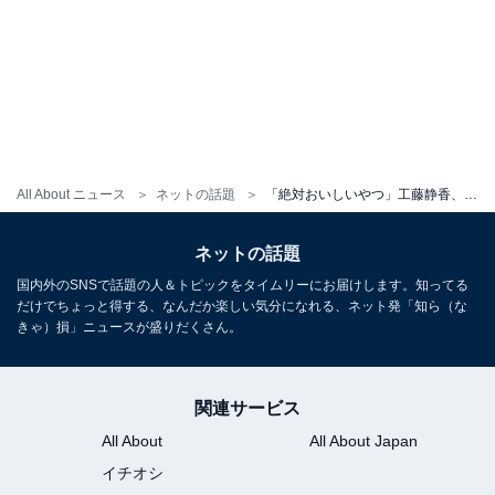
All About ニュース
ネットの話題
「絶対おいしいやつ」工藤静香、“罪悪感少なめ”ヘルシーな手作りお菓子公開「最高ですね」「食べたい」
ネットの話題
国内外のSNSで話題の人＆トピックをタイムリーにお届けします。知ってる
だけでちょっと得する、なんだか楽しい気分になれる、ネット発「知ら（な
きゃ）損」ニュースが盛りだくさん。
関連サービス
All About
All About Japan
イチオシ