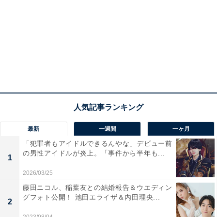
最新
一週間
一ヶ月
「犯罪者もアイドルできるんやな」デビュー前
の男性アイドルが炎上。「事件から半年も...
1
2026/03/25
藤田ニコル、稲葉友との結婚報告＆ウエディン
グフォト公開！ 池田エライザ＆内田理央...
2