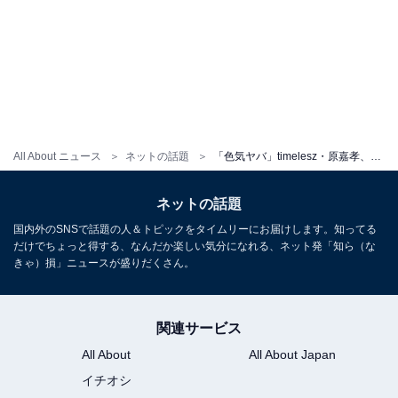
All About ニュース
ネットの話題
「色気ヤバ」timelesz・原嘉孝、ビジネスパーソン風スーツ姿にファン歓喜！ 「仕事が手につきません」
ネットの話題
国内外のSNSで話題の人＆トピックをタイムリーにお届けします。知ってる
だけでちょっと得する、なんだか楽しい気分になれる、ネット発「知ら（な
きゃ）損」ニュースが盛りだくさん。
関連サービス
All About
All About Japan
イチオシ