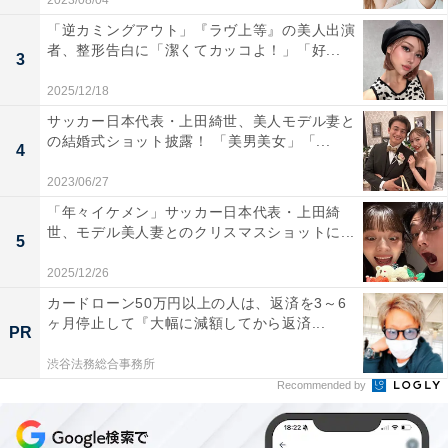
2023/08/04
「逆カミングアウト」『ラヴ上等』の美人出演
者、整形告白に「潔くてカッコよ！」「好...
3
2025/12/18
サッカー日本代表・上田綺世、美人モデル妻と
の結婚式ショット披露！ 「美男美女」「...
4
2023/06/27
「年々イケメン」サッカー日本代表・上田綺
世、モデル美人妻とのクリスマスショットに...
5
2025/12/26
カードローン50万円以上の人は、返済を3～6
ヶ月停止して『大幅に減額してから返済...
PR
渋谷法務総合事務所
Recommended by