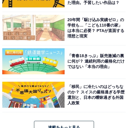
た理由。予習したい作品は？
20年間「駆け込み実績ゼロ」の
学校も…「こども110番の家」
は本当に必要？ PTAが直面する
理想と現実
「青春18きっぷ」販売激減の裏
に何が？ 連続利用の厳格化だけ
ではない「本当の理由」
「移民」に冷たいのはどっちな
のか？ スイスの厳格過ぎる学歴
選別と、日本の曖昧過ぎる外国
人政策
連載をもっと見る