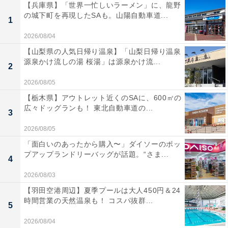
【兵庫県】「世界一忙しいラーメン」に、龍野
の城下町を再現したSAも。山陽自動車道...
1
2026/08/04
【山梨県の人気日帰り温泉】「山梨日帰り温泉
源泉かけ流しの湯 桜湯」は源泉かけ流...
2
2026/08/05
【栃木県】アウトレット近くのSAに、600㎡の
広々ドッグランも！ 東北自動車道の...
3
2026/08/05
「面白いのあったから購入〜」ダイソーのポッ
プアップランドリーバッグが話題。“さま...
4
2026/08/03
【羽田空港周辺】夏季プールは大人450円＆24
時間営業の天然温泉も！ コスパ抜群...
5
2026/08/04