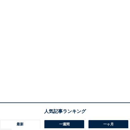
最新
一週間
一ヶ月