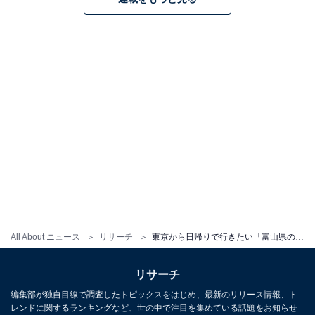
All About ニュース
リサーチ
東京から日帰りで行きたい「富山県の温泉地」ランキング！ 2位「みくりが池温泉」、1位は？
リサーチ
編集部が独自目線で調査したトピックスをはじめ、最新のリリース情報、ト
レンドに関するランキングなど、世の中で注目を集めている話題をお知らせ