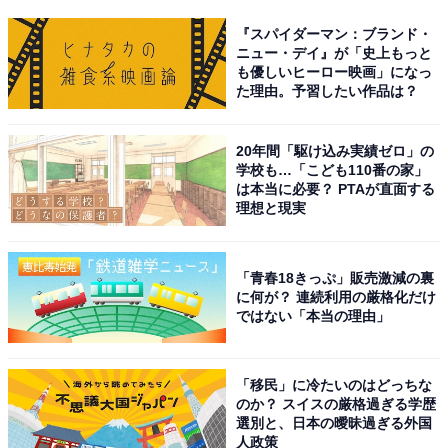
『スパイダーマン：ブランド・
ニュー・デイ』が「史上もっと
も優しいヒーロー映画」になっ
た理由。予習したい作品は？
20年間「駆け込み実績ゼロ」の
学校も…「こども110番の家」
は本当に必要？ PTAが直面する
理想と現実
「青春18きっぷ」販売激減の裏
に何が？ 連続利用の厳格化だけ
ではない「本当の理由」
「移民」に冷たいのはどっちな
のか？ スイスの厳格過ぎる学歴
選別と、日本の曖昧過ぎる外国
人政策