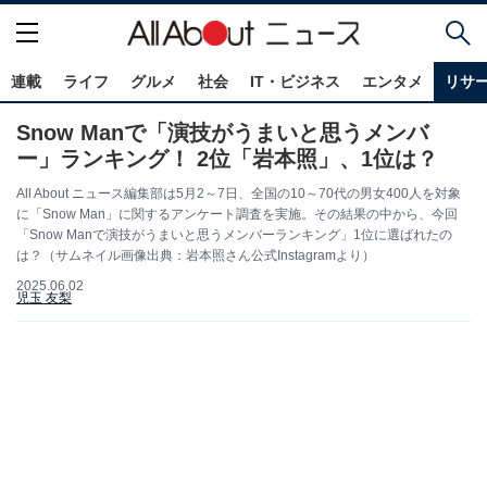
連載
ライフ
グルメ
社会
IT・ビジネス
エンタメ
リサ
Snow Manで「演技がうまいと思うメンバ
ー」ランキング！ 2位「岩本照」、1位は？
All About ニュース編集部は5月2～7日、全国の10～70代の男女400人を対象
に「Snow Man」に関するアンケート調査を実施。その結果の中から、今回
「Snow Manで演技がうまいと思うメンバーランキング」1位に選ばれたの
は？（サムネイル画像出典：岩本照さん公式Instagramより）
2025.06.02
児玉 友梨