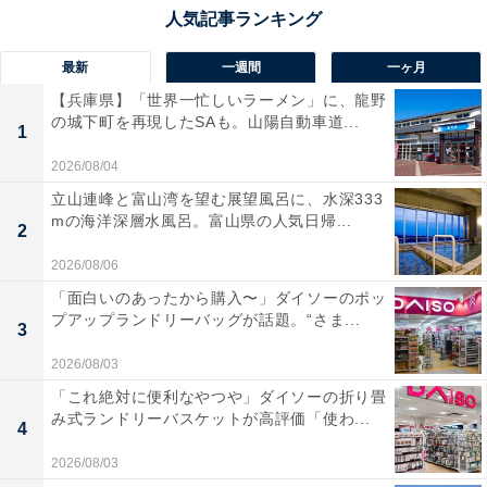
最新
一週間
一ヶ月
【兵庫県】「世界一忙しいラーメン」に、龍野
の城下町を再現したSAも。山陽自動車道...
1
2026/08/04
立山連峰と富山湾を望む展望風呂に、水深333
mの海洋深層水風呂。富山県の人気日帰...
2
2026/08/06
「面白いのあったから購入〜」ダイソーのポッ
プアップランドリーバッグが話題。“さま...
3
2026/08/03
「これ絶対に便利なやつや」ダイソーの折り畳
み式ランドリーバスケットが高評価「使わ...
4
2026/08/03