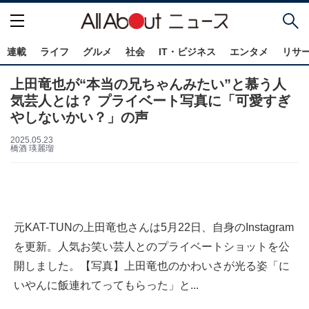
連載
ライフ
グルメ
社会
IT・ビジネス
エンタメ
リサ
上田竜也が“本当の兄ちゃんみたい”と慕う人
気芸人とは？ プライベート写真に「可愛すぎ
やしないかい？」の声
2025.05.23
橋酒 瑛麗瑠
元KAT-TUNの上田竜也さんは5月22日、自身のInstagram
を更新。人気お笑い芸人とのプライベートショットを公
開しました。【写真】上田竜也のかわいさが光る姿「に
いやんに飯連れてってもらった」と...