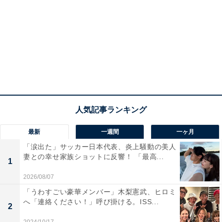
最新
一週間
一ヶ月
「涙出た」サッカー日本代表、炎上騒動の美人
妻との幸せ家族ショットに反響！ 「最高...
1
2026/08/07
「うわすごい豪華メンバー」木梨憲武、ヒロミ
へ「連絡ください！」呼び掛ける。ISS...
2