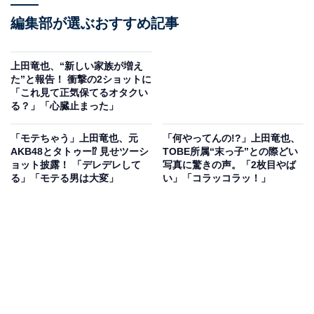
編集部が選ぶおすすめ記事
上田竜也、“新しい家族が増え
た”と報告！ 衝撃の2ショットに
「これ見て正気保てるオタクい
る？」「心臓止まった」
「モテちゃう」上田竜也、元
「何やってんの!?」上田竜也、
AKB48とタトゥー⁉ 見せツーシ
TOBE所属“末っ子”との際どい
ョット披露！ 「デレデレして
写真に驚きの声。「2枚目やば
る」「モテる男は大変」
い」「コラッコラッ！」