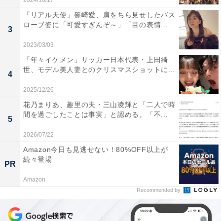
2024/10/17
「リアル天使」篠崎愛、肩をちら見せしたバス
ローブ姿に「可愛すぎんぞ～」「目の表情...
3
2023/03/03
「年々イケメン」サッカー日本代表・上田綺
世、モデル美人妻とのクリスマスショットに...
4
2025/12/26
花乃まりあ、趣里の夫・三山凌輝と「二人で時
間を過ごしたことは事実」と認める。「不...
5
2026/07/22
Amazon今日も見逃せない！80%OFF以上が
続々登場
PR
Amazon
Recommended by