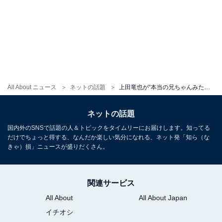
All About ニュース
ネットの話題
上田竜也が“本当の兄ちゃんみたい”と慕う人気芸人とは？ プライベート写真に「可愛すぎやしないかい？」の声
ネットの話題
国内外のSNSで話題の人＆トピックをタイムリーにお届けします。知ってる
だけでちょっと得する、なんだか楽しい気分になれる、ネット発「知ら（な
きゃ）損」ニュースが盛りだくさん。
関連サービス
All About
All About Japan
イチオシ