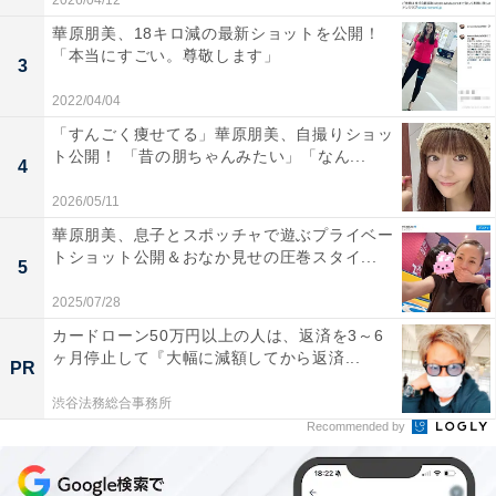
2026/04/12
華原朋美、18キロ減の最新ショットを公開！
「本当にすごい。尊敬します」
3
2022/04/04
「すんごく痩せてる」華原朋美、自撮りショッ
ト公開！ 「昔の朋ちゃんみたい」「なん...
4
2026/05/11
華原朋美、息子とスポッチャで遊ぶプライベー
トショット公開＆おなか見せの圧巻スタイ...
5
2025/07/28
カードローン50万円以上の人は、返済を3～6
ヶ月停止して『大幅に減額してから返済...
PR
渋谷法務総合事務所
Recommended by