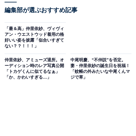
編集部が選ぶおすすめ記事
「最＆高」仲里依紗、ヴィヴィ
アン・ウエストウッド着用の格
好いい姿を披露「似合いすぎて
ない？？！！！」
仲里依紗、アミューズ退所。オ
中尾明慶、“不仲説”を否定。
ーディション時のレア写真公開
妻・仲里依紗の誕生日を祝福！
「トカゲくんに似てるなぁ」
「蚊帳の外みたいな中尾くんマ
「か、かわいすぎる…」
ジで草」