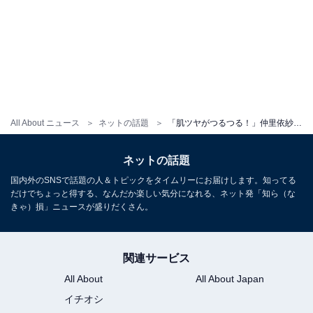
All About ニュース
ネットの話題
「肌ツヤがつるつる！」仲里依紗、グッチを身に着けたモデルショット公開「概念が良い意味でぶっ壊れる」
ネットの話題
国内外のSNSで話題の人＆トピックをタイムリーにお届けします。知ってる
だけでちょっと得する、なんだか楽しい気分になれる、ネット発「知ら（な
きゃ）損」ニュースが盛りだくさん。
関連サービス
All About
All About Japan
イチオシ