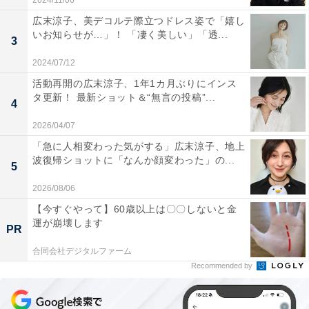
2024/11/06
広末涼子、美デコルテ際立つドレス姿で「嬉し
いお知らせが…」！ 「凄く美しい」「透...
3
2024/07/12
活動再開の広末涼子、1年1カ月ぶりにインス
タ更新！ 最新ショット＆“無言の投稿”...
4
2026/04/07
「急に人相変わった気がする」広末涼子、地上
波復帰ショットに「なんか顔変わった」の...
5
2026/08/06
【今すぐやって】60歳以上は〇〇しないと金
運が崩壊します
PR
合同会社デジタルファーム
Recommended by