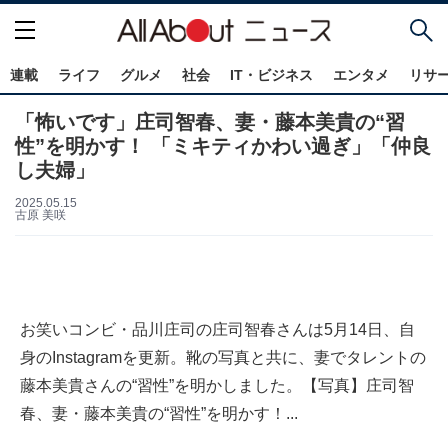
連載
ライフ
グルメ
社会
IT・ビジネス
エンタメ
リサ
「怖いです」庄司智春、妻・藤本美貴の“習
性”を明かす！ 「ミキティかわい過ぎ」「仲良
し夫婦」
2025.05.15
古原 美咲
お笑いコンビ・品川庄司の庄司智春さんは5月14日、自
身のInstagramを更新。靴の写真と共に、妻でタレントの
藤本美貴さんの“習性”を明かしました。【写真】庄司智
春、妻・藤本美貴の“習性”を明かす！...