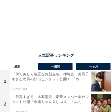
最新
一週間
一ヶ月
「何て美しく端正なお顔立ち」神崎恵、美男子
すぎる次男の顔出しショット公開！ 「め...
1
2025/01/14
「最高すぎる」木梨憲武、豪華メンバー集合シ
ョット公開「奈緒ちゃん久しぶり」「みん...
2