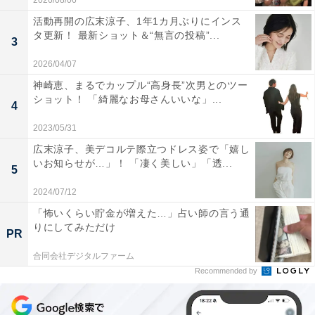
2026/08/06
活動再開の広末涼子、1年1カ月ぶりにインス
タ更新！ 最新ショット＆“無言の投稿”...
3
2026/04/07
神崎恵、まるでカップル“高身長”次男とのツー
ショット！ 「綺麗なお母さんいいな」...
4
2023/05/31
広末涼子、美デコルテ際立つドレス姿で「嬉し
いお知らせが…」！ 「凄く美しい」「透...
5
2024/07/12
「怖いくらい貯金が増えた…」占い師の言う通
りにしてみただけ
PR
合同会社デジタルファーム
Recommended by