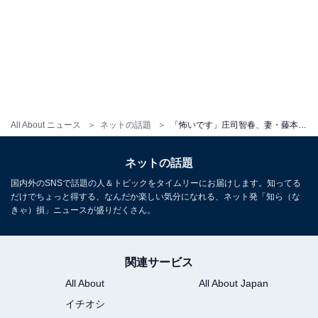
All About ニュース
ネットの話題
「怖いです」庄司智春、妻・藤本美貴の“習性”を明かす！ 「ミキティかわい過ぎ」「仲良し夫婦」
ネットの話題
国内外のSNSで話題の人＆トピックをタイムリーにお届けします。知ってる
だけでちょっと得する、なんだか楽しい気分になれる、ネット発「知ら（な
きゃ）損」ニュースが盛りだくさん。
関連サービス
All About
All About Japan
イチオシ