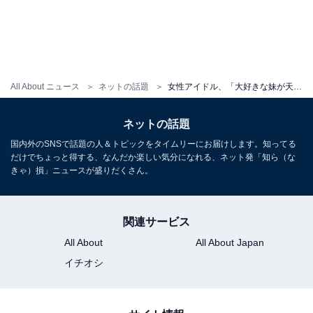
All About ニュース
ネットの話題
女性アイドル、「大好きな妹が天国へ旅立ちました」と報告。「あまりにも急すぎる、早すぎるお別れ」
ネットの話題
国内外のSNSで話題の人＆トピックをタイムリーにお届けします。知ってる
だけでちょっと得する、なんだか楽しい気分になれる、ネット発「知ら（な
きゃ）損」ニュースが盛りだくさん。
関連サービス
All About
All About Japan
イチオシ