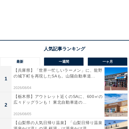
最新
一週間
一ヶ月
【兵庫県】「世界一忙しいラーメン」に、龍野
の城下町を再現したSAも。山陽自動車道...
1
2026/08/04
【栃木県】アウトレット近くのSAに、600㎡の
広々ドッグランも！ 東北自動車道の...
2
2026/08/05
【山梨県の人気日帰り温泉】「山梨日帰り温泉
源泉かけ流しの湯 桜湯」は源泉かけ流...