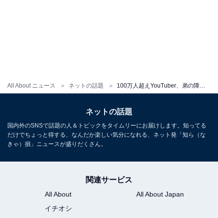
All About ニュース
ネットの話題
100万人超えYouTuber、弟の障害を告白。同居生活に寄せられる声に「あまりにも酷い奴は開示請求して」の声
ネットの話題
国内外のSNSで話題の人＆トピックをタイムリーにお届けします。知ってる
だけでちょっと得する、なんだか楽しい気分になれる、ネット発「知ら（な
きゃ）損」ニュースが盛りだくさん。
関連サービス
All About
All About Japan
イチオシ