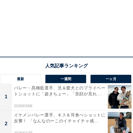
最新
一週間
一ヶ月
バレー・髙橋藍選手、兄＆愛犬とのプライベー
トショットに「超きちょー」「笑顔が見れ...
1
2026/03/08
イケメンバレー選手、キス＆耳食べショットに
反響！ 「なんなのーこのイチャイチャ感...
2