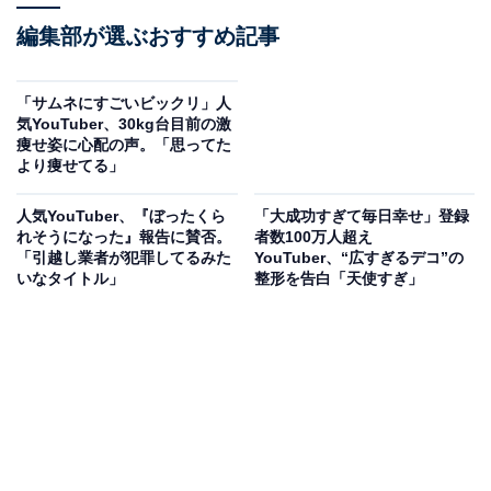
編集部が選ぶおすすめ記事
「サムネにすごいビックリ」人
気YouTuber、30kg台目前の激
痩せ姿に心配の声。「思ってた
より痩せてる」
人気YouTuber、『ぼったくら
「大成功すぎて毎日幸せ」登録
れそうになった』報告に賛否。
者数100万人超え
「引越し業者が犯罪してるみた
YouTuber、“広すぎるデコ”の
いなタイトル」
整形を告白「天使すぎ」