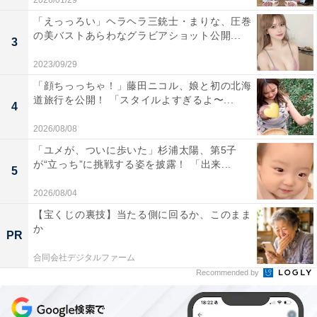
2026/01/29
「えっっろい」ヘラヘラ三銃士・まりな、圧巻
の美バストあらわなグラビアショット公開...
3
2023/09/29
「顔ちっっちゃ！」藤田ニコル、娘と初の北海
道旅行を公開！ 「スタイルよすぎるよ〜...
4
2026/08/08
「ユメが、ついに歩いた」杉浦太陽、第5子
が“立っち”に挑戦する姿を披露！ 「出来...
5
2026/08/04
【宝くじの裏技】当たる側に回るか、このまま
か
PR
合同会社デジタルファーム
Recommended by