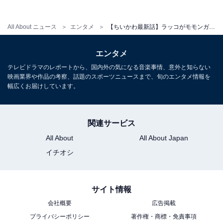
All About ニュース
エンタメ
【ちいかわ最新話】ラッコがモモンガにイケメン過ぎる「ありがとうッ」！ モモンガの反応は……？
エンタメ
テレビドラマのレポートから、国内外の気になる音楽事情、意外と知らない
映画業界や作品の考察、話題のスポーツニュースまで、旬のエンタメ情報を
幅広くお届けしています。
関連サービス
All About
All About Japan
イチオシ
サイト情報
会社概要
広告掲載
プライバシーポリシー
著作権・商標・免責事項