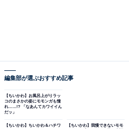
は…石けん臭』……だ!!」と、しっぽの匂いを嗅ぎながら
一句詠みました。
うれしそうな笑顔を見せて「このしっとり感がうまいよ
なァ」と親しそうに声を掛けるラッコ。一方のモモンガ
は知らん顔でアイスの棒をなめるのでした。
コメント欄では「二人ともなんちゅうイイ顔しとるの」
「ラッコ先生とモモンガって絶対こんなに仲良く喋らな
編集部が選ぶおすすめ記事
い世界線だったはずなのにこうも良い話で交わらせるの
はナガノ先生っぽくて好き」「ありがとうってハッキリ
言える人ってカッコいいよな」「やっぱりムニムニして
【ちいかわ】お風呂上がりラッ
コのまさかの姿にモモンガも憧
る所は見せないんだなァ〜」「わ…笑ってるっ…これは
れ……!? 「なあんてカワイイん
イケメンの笑顔…っ…！！！！！！」「もう完全に友達
だッ」
じゃん」などの声が寄せられています。
【ちいかわ】ちいかわ＆ハチワ
【ちいかわ】我慢できないモモ