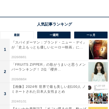
スを選んだラッコを見たモモンガは、とある“申し出”を
してラッコを驚かせます。気になった人はぜひチェック
してください！
最新
一週間
一ヶ月
🛁
pic.twitter.com/lHs1kXaMVz
『スパイダーマン：ブランド・ニュー・デイ』
が「史上もっとも優しいヒーロー映画」に...
1
— ちいかわ💫アニメ火金 (@ngnchiikawa)
2026/08/01
May 8, 2025
「FRUITS ZIPPER」の歌がうまいと思うメン
バーランキング！ 2位「櫻井...
2
2026/08/04
【画像】2024年 世界で最も美しい顔100人 ノ
ミネートされた日本人女性まとめ
3
2024/01/31
【ちいかわ最新話】「すごい喋るの草」酔っぱ