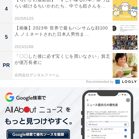
らい続けるちいかわたち、中でも鎧さんを...
4
2025/01/25
【画像】2023年 世界で最もハンサムな顔100
ちいかわ なんか小さくてかわいいやつ（１） (モーニン
人 ノミネートされた日本人男性ま...
5
グコミックス)
Amazonで見る
2023/11/08
「〇〇した後に必ず宝くじを買いなさい」貧乏
が億万長者に
PR
合同会社デジタルファーム
アイス選び中のラッコとモモンガ
次ページ
Recommended by
のエピソードも見る！