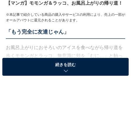
【マンガ】モモンガ＆ラッコ、お風呂上がりの帰り道！
※本記事で紹介している商品の購入やサービスの利用により、売上の一部が
オールアバウトに還元されることがあります。
「もう完全に友達じゃん」
お風呂上がりにおそろいのアイスを食べながら帰り道を
歩くモモンガとラッコ。無意識に頬を「むに…」と触っ
てしまうラッコを見て、モモンガは「な～んか今 良さ
続きを読む
そうなかわいこぶりがあったような…」と興味津々な様
子です。
「ここをこんな」とマネしようとするモモンガに、ラッ
コは「今日はありがとうッ…」「自分にも『驕り（おご
り）』があるという『気付き』を得た…」と、ラッコら
しく真っすぐに感謝を伝えます。さらにお風呂上がりで
きれいになったモモンガに「『あたたかな…風のかおり