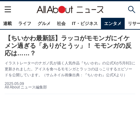
連載
ライフ
グルメ
社会
IT・ビジネス
エンタメ
リサ
【ちいかわ最新話】ラッコがモモンガにイケ
メン過ぎる「ありがとうッ」！ モモンガの反
応は……？
イラストレーターのナガノ氏が描く人気作品『ちいかわ』の公式Xが5月8日に
更新されました。アイスを食べるモモンガとラッコのほっこりするエピソー
ドを公開しています。（サムネイル画像出典：『ちいかわ』公式Xより）
2025.05.09
All About ニュース編集部