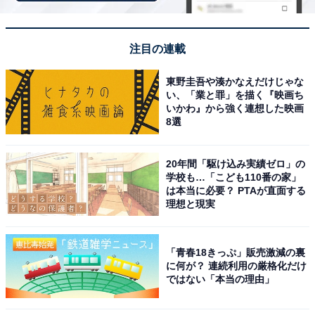
注目の連載
東野圭吾や湊かなえだけじゃな
い、「業と罪」を描く『映画ち
いかわ』から強く連想した映画
8選
こちらもおすすめ
20年間「駆け込み実績ゼロ」の
【ちいかわ】モモンガのかわいすぎる“申し
学校も…「こども110番の家」
出”にほっこり!? 2匹のやりとりに「ちょwパル
は本当に必要？ PTAが直面する
ム買ってくる」の声も
理想と現実
「青春18きっぷ」販売激減の裏
に何が？ 連続利用の厳格化だけ
ではない「本当の理由」