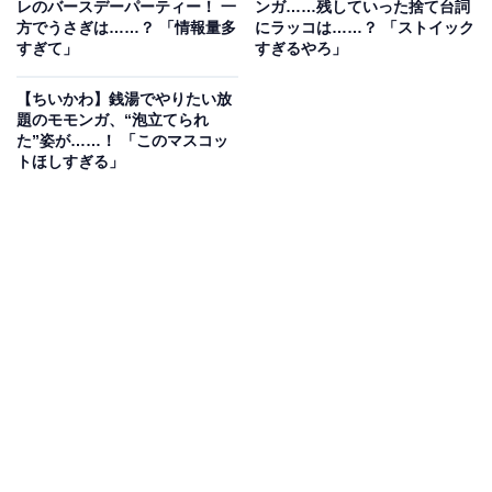
レのバースデーパーティー！ 一
ンガ……残していった捨て台詞
方でうさぎは……？ 「情報量多
にラッコは……？ 「ストイック
すぎて」
すぎるやろ」
【ちいかわ】銭湯でやりたい放
題のモモンガ、“泡立てられ
た”姿が……！ 「このマスコッ
トほしすぎる」
アイスを選ぶモモンガがラッコにまさかの“申し
出”……？
7日に公開されたエピソードでは、アイスを選ぶモモン
ガとラッコの様子が描かれています。真剣な表情でアイ