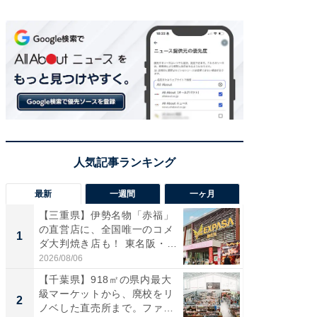
最新
一週間
一ヶ月
【三重県】伊勢名物「赤福」
【兵庫
の直営店に、全国唯一のコメ
ーメン
1
1
ダ大判焼き店も！ 東名阪・
再現した
伊...
道...
2026/08/06
2026/08/0
【千葉県】918㎡の県内最大
【三重
級マーケットから、廃校をリ
「鈴鹿天
2
2
ノベした直売所まで。ファ
は100