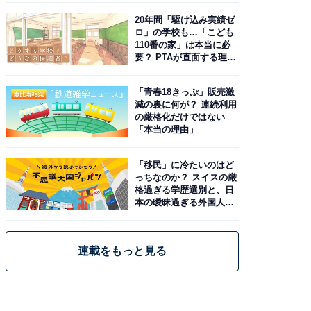
20年間「駆け込み実績ゼ
ロ」の学校も…「こども
110番の家」は本当に必
要？ PTAが直面する理想
と現実
「青春18きっぷ」販売激
減の裏に何が？ 連続利用
の厳格化だけではない
「本当の理由」
「移民」に冷たいのはど
っちなのか？ スイスの厳
格過ぎる学歴選別と、日
本の曖昧過ぎる外国人政
策
連載をもっと見る