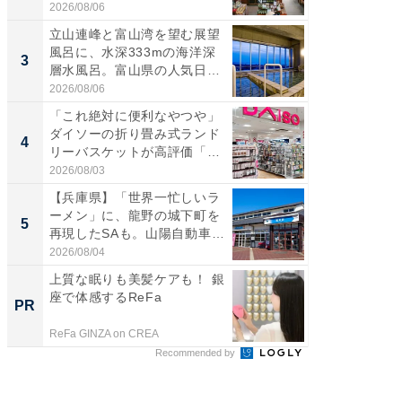
ー...
2026/08/06
2026/08/0
立山連峰と富山湾を望む展望
ステラ
風呂に、水深333mの海洋深
詰め放題
3
3
層水風呂。富山県の人気日
00円で「
帰...
2026/08/06
2026/08/0
「これ絶対に便利なやつや」
「ミニオ
ダイソーの折り畳み式ランド
ッグ！ 
4
4
リーバスケットが高評価「使
ど、夏限
わ...
2026/08/03
2026/08/0
【兵庫県】「世界一忙しいラ
【埼玉
ーメン」に、龍野の城下町を
「行田天
5
5
再現したSAも。山陽自動車
は和の
道...
が...
2026/08/04
2026/08/0
上質な眠りも美髪ケアも！ 銀
【見城徹
座で体感するReFa
も変わ
PR
PR
ReFa GINZA on CREA
FINCHI o
Recommended by