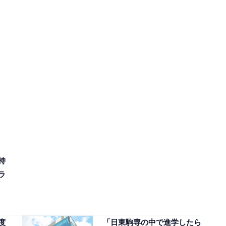
持
ラ
度
「日東駒専の中で進学したら