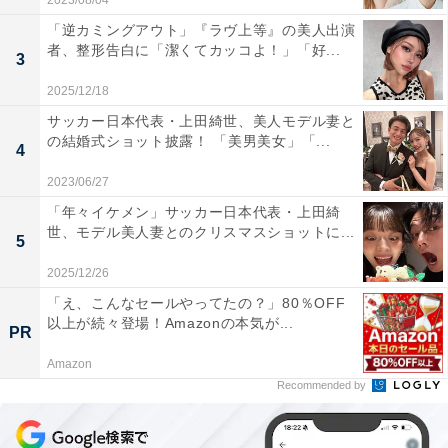
2023/08/04
「逆カミングアウト」『ラヴ上等』の美人出演
者、整形告白に「潔くてカッコよ！」「好...
3
2025/12/18
サッカー日本代表・上田綺世、美人モデル妻と
の結婚式ショット披露！ 「美男美女」「...
4
2023/06/27
「年々イケメン」サッカー日本代表・上田綺
世、モデル美人妻とのクリスマスショットに...
5
2025/12/26
「え、こんなセールやってたの？」80％OFF
以上が続々登場！Amazonの本気が...
PR
Amazon
Recommended by