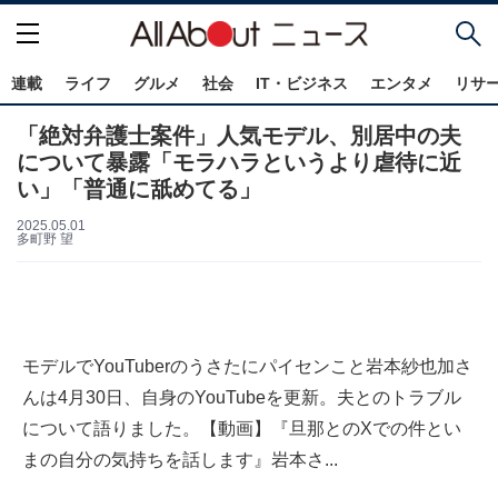
連載
ライフ
グルメ
社会
IT・ビジネス
エンタメ
リサ
「絶対弁護士案件」人気モデル、別居中の夫
について暴露「モラハラというより虐待に近
い」「普通に舐めてる」
2025.05.01
多町野 望
モデルでYouTuberのうさたにパイセンこと岩本紗也加さ
んは4月30日、自身のYouTubeを更新。夫とのトラブル
について語りました。【動画】『旦那とのXでの件とい
まの自分の気持ちを話します』岩本さ...