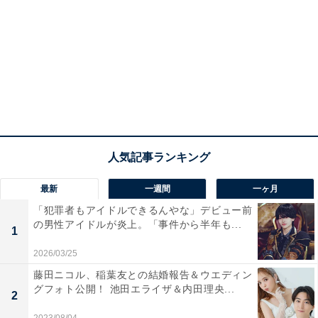
最新
一週間
一ヶ月
「犯罪者もアイドルできるんやな」デビュー前
の男性アイドルが炎上。「事件から半年も...
1
2026/03/25
藤田ニコル、稲葉友との結婚報告＆ウエディン
グフォト公開！ 池田エライザ＆内田理央...
2