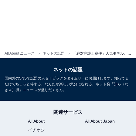
All About ニュース
ネットの話題
「絶対弁護士案件」人気モデル、別居中の夫について暴露「モラハラというより虐待に近い」「普通に舐めてる」
ネットの話題
国内外のSNSで話題の人＆トピックをタイムリーにお届けします。知ってる
だけでちょっと得する、なんだか楽しい気分になれる、ネット発「知ら（な
きゃ）損」ニュースが盛りだくさん。
関連サービス
All About
All About Japan
イチオシ