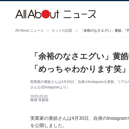
All About ニュース
ネットの話題
「余裕のなさエグい」黄皓、“
「余裕のなさエグい」黄皓
「めっちゃわかります笑」
実業家の黄皓さんは4月30日、自身のInstagramを更新。
さん公式Instagramより）
2025.05.01
橋酒 瑛麗瑠
実業家の黄皓さんは4月30日、自身のInstag
を公開しました。