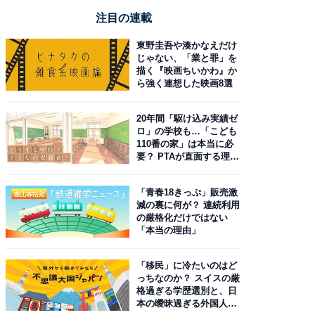
注目の連載
東野圭吾や湊かなえだけ
じゃない、「業と罪」を
描く『映画ちいかわ』か
ら強く連想した映画8選
20年間「駆け込み実績ゼ
ロ」の学校も…「こども
110番の家」は本当に必
要？ PTAが直面する理想
と現実
「青春18きっぷ」販売激
減の裏に何が？ 連続利用
の厳格化だけではない
「本当の理由」
「移民」に冷たいのはど
っちなのか？ スイスの厳
格過ぎる学歴選別と、日
本の曖昧過ぎる外国人政