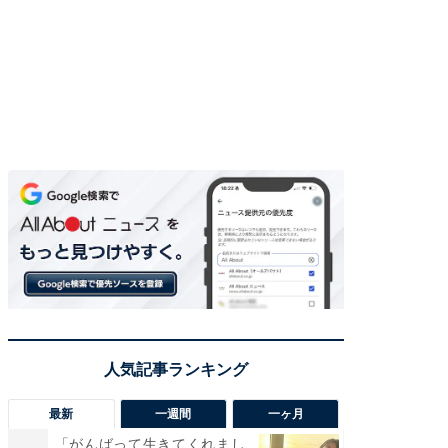
最新
一週間
一ヶ月
「がんばって生きてくれまし
「さす