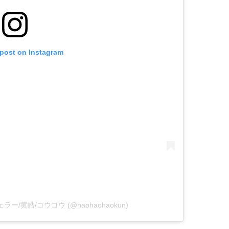
 post on Instagram
バチェラー/黄皓/コウコウ (@haohaohaokun)