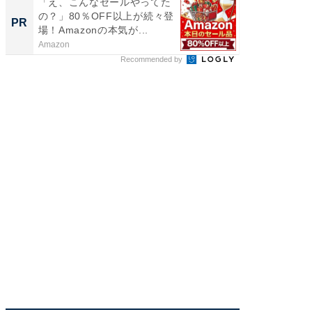
「え、こんなセールやってた
アクセ
の？」80％OFF以上が続々登
「知識
PR
PR
場！Amazonの本気が...
する視
Amazon
アクセン
Recommended by