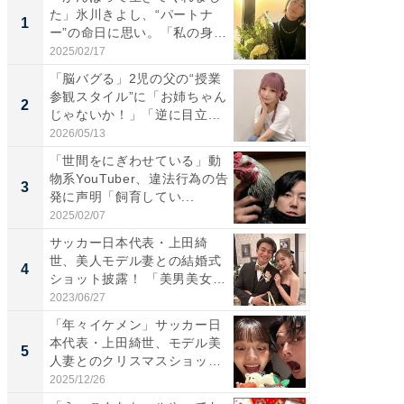
た」氷川きよし、“パートナ
は」高
1
1
ー”の命日に思い。「私の身
災地を
体...
「カ...
2025/02/17
2026/08/0
「脳バグる」2児の父の“授業
「女の
参観スタイル”に「お姉ちゃん
介、バ
2
2
じゃないか！」「逆に目立...
らのプレ
愛...
2026/05/13
2026/08/0
「世間をにぎわせている」動
「脚が
物系YouTuber、違法行為の告
横川尚
3
3
発に声明「飼育してい...
ムキな姿
刃...
2025/02/07
2026/08/0
サッカー日本代表・上田綺
「え、
世、美人モデル妻との結婚式
芸人、2
4
4
ショット披露！ 「美男美女」
エットに
「...
2023/06/27
2026/08/0
「年々イケメン」サッカー日
「脳がバ
本代表・上田綺世、モデル美
装姿が話
5
5
人妻とのクリスマスショット
のお父さ
に...
2025/12/26
2026/08/0