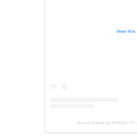
View this
A post shared by 🌹4代目