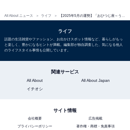
＞【詳しく見る】全体運、社交運、恋愛運などの詳細は
こちら
All About ニュース
ライフ
【2025年5月の運勢】「おひつじ座～うお座」章月綾乃の12星座占い
【2025年5月の運勢】おとめ座（8月23日～9月22
ライフ
日生まれ）
話題の生活雑貨やファッション、お出かけスポット情報など、暮らしがもっ
と楽しく、豊かになるヒントが満載。編集部が独自調査した、気になる他人
のライフスタイル事情も公開しています。
解放区へ
自由に動く
関連サービス
＞【詳しく見る】全体運、社交運、恋愛運などの詳細は
All About
All About Japan
こちら
イチオシ
【2025年5月の運勢】てんびん座（9月23日～10月
サイト情報
23日生まれ）
会社概要
広告掲載
プライバシーポリシー
著作権・商標・免責事項
時間が味方