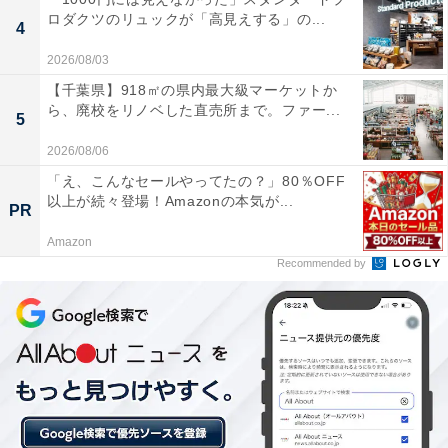
ロダクツのリュックが「高見えする」の...
4
2026/08/03
【千葉県】918㎡の県内最大級マーケットか
ら、廃校をリノベした直売所まで。ファー...
5
【2025年5月の運勢】おうし座（4月20日～5月20
日生まれ）
2026/08/06
「え、こんなセールやってたの？」80％OFF
以上が続々登場！Amazonの本気が...
ちょっと変えてみると
PR
大きく動く、広がる
Amazon
Recommended by
＞【詳しく見る】全体運、社交運、恋愛運などの詳細は
こちら