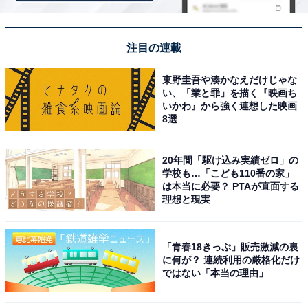
注目の連載
東野圭吾や湊かなえだけじゃな
い、「業と罪」を描く『映画ち
いかわ』から強く連想した映画
8選
20年間「駆け込み実績ゼロ」の
【2025年5月の運勢】ふたご座（5月21日～6月21
学校も…「こども110番の家」
日生まれ）
は本当に必要？ PTAが直面する
理想と現実
チャージ＆インプット
パワーを貯めていく
「青春18きっぷ」販売激減の裏
に何が？ 連続利用の厳格化だけ
ではない「本当の理由」
＞【詳しく見る】全体運、社交運、恋愛運などの詳細は
こちら