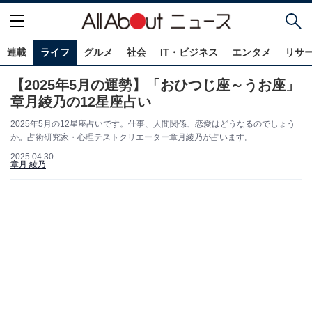
連載
ライフ
グルメ
社会
IT・ビジネス
エンタメ
リサ
【2025年5月の運勢】「おひつじ座～うお座」
章月綾乃の12星座占い
2025年5月の12星座占いです。仕事、人間関係、恋愛はどうなるのでしょう
か。占術研究家・心理テストクリエーター章月綾乃が占います。
2025.04.30
章月 綾乃