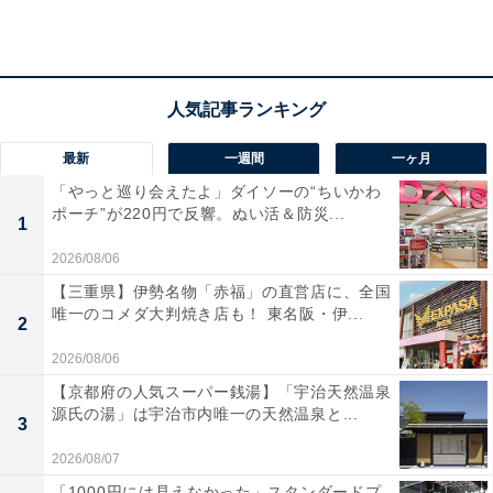
【2025年5月の運勢】おひつじ座（3月21日～4月
19日生まれ）
人生にムダなし
まず、やってみて
最新
一週間
一ヶ月
＞【詳しく見る】全体運、社交運、恋愛運などの詳細は
「やっと巡り会えたよ」ダイソーの“ちいかわ
ポーチ”が220円で反響。ぬい活＆防災...
こちら
1
2026/08/06
【三重県】伊勢名物「赤福」の直営店に、全国
唯一のコメダ大判焼き店も！ 東名阪・伊...
2
2026/08/06
【京都府の人気スーパー銭湯】「宇治天然温泉
源氏の湯」は宇治市内唯一の天然温泉と...
3
2026/08/07
「1000円には見えなかった」スタンダードプ