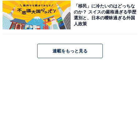
「移民」に冷たいのはどっちな
のか？ スイスの厳格過ぎる学歴
【2025年5月の運勢】かに座（6月22日～7月22日
選別と、日本の曖昧過ぎる外国
生まれ）
人政策
動くと、次が見えてきます
自分の心に正直にGO！
連載をもっと見る
＞【詳しく見る】全体運、社交運、恋愛運などの詳細は
こちら
【2025年5月の運勢】しし座（7月23日～8月22日
生まれ）
ドライ＆シンプル
最小最低限で行く